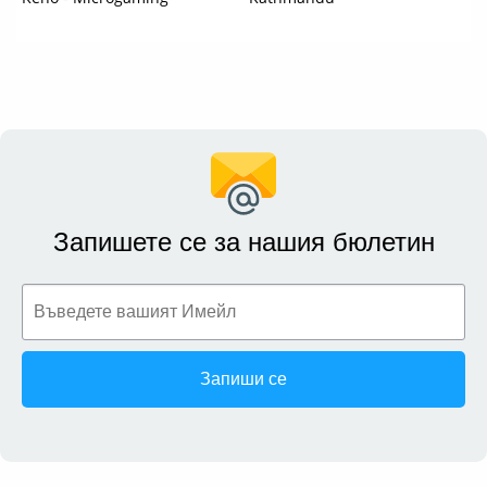
Запишете се за нашия бюлетин
Запиши се