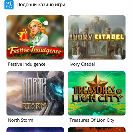
Подобни казино игри
Festive Indulgence
Ivory Citadel
North Storm
Treasures Of Lion City