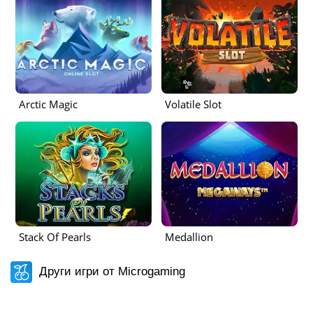
Arctic Magic
Volatile Slot
Stack Of Pearls
Medallion
Други игри от Microgaming