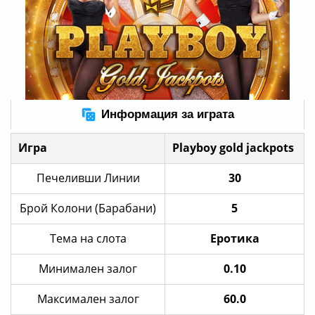
Информация за играта
Игра
Playboy gold jackpots
Печеливши Линии
30
Брой Колони (Барабани)
5
Тема на слота
Еротика
Минимален залог
0.10
Максимален залог
60.0