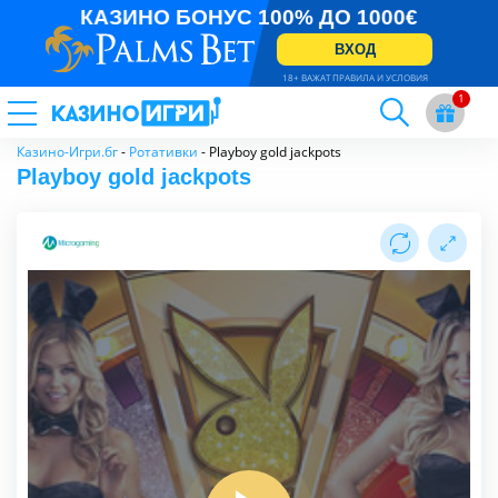
КАЗИНО БОНУС 100% ДО 1000€
ВХОД
18+ ВАЖАТ ПРАВИЛА И УСЛОВИЯ
Казино-Игри.бг
-
Ротативки
-
Playboy gold jackpots
Playboy gold jackpots