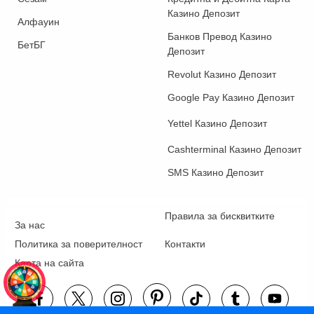
Казино Депозит
Алфауин
Банков Превод Казино
БетБГ
Депозит
Revolut Казино Депозит
Google Pay Казино Депозит
Yettel Казино Депозит
Cashterminal Казино Депозит
SMS Казино Депозит
Правила за бисквитките
За нас
Политика за поверителност
Контакти
Карта на сайта