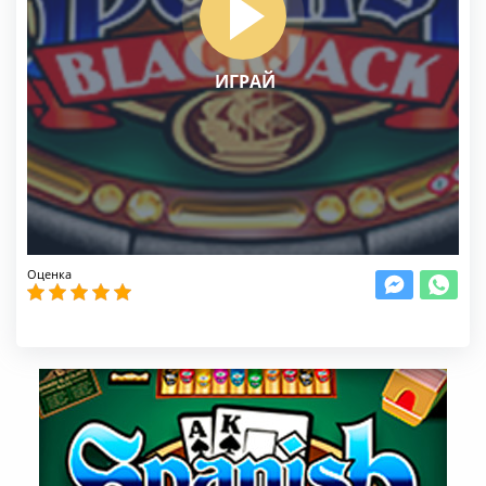
Оценка