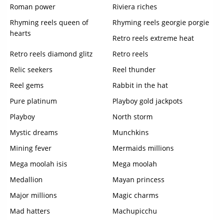
Roman power
Riviera riches
Rhyming reels queen of
Rhyming reels georgie porgie
hearts
Retro reels extreme heat
Retro reels diamond glitz
Retro reels
Relic seekers
Reel thunder
Reel gems
Rabbit in the hat
Pure platinum
Playboy gold jackpots
Playboy
North storm
Mystic dreams
Munchkins
Mining fever
Mermaids millions
Mega moolah isis
Mega moolah
Medallion
Mayan princess
Major millions
Magic charms
Mad hatters
Machupicchu