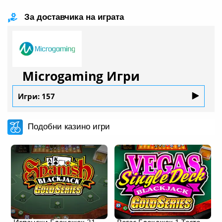
За доставчика на играта
Microgaming Игри
Игри: 157
Подобни казино игри
Испански Блекджек 21
Вегас Блекджек 1 Тесте