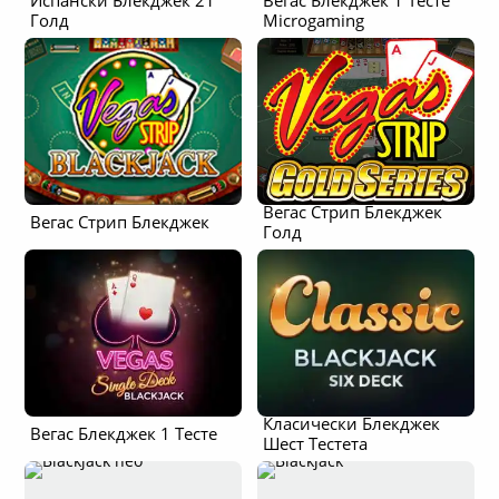
Голд
Microgaming
Вегас Стрип Блекджек
Вегас Стрип Блекджек
Голд
Класически Блекджек
Вегас Блекджек 1 Тесте
Шест Тестета