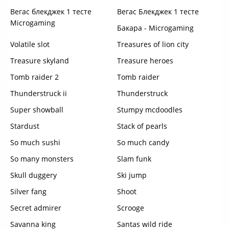
Вегас блекджек 1 тесте
Вегас Блекджек 1 тесте
Microgaming
Бакара - Microgaming
Volatile slot
Treasures of lion city
Treasure skyland
Treasure heroes
Tomb raider 2
Tomb raider
Thunderstruck ii
Thunderstruck
Super showball
Stumpy mcdoodles
Stardust
Stack of pearls
So much sushi
So much candy
So many monsters
Slam funk
Skull duggery
Ski jump
Silver fang
Shoot
Secret admirer
Scrooge
Savanna king
Santas wild ride