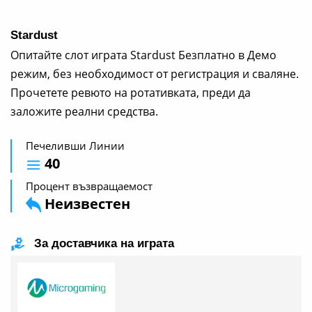
Stardust
Опитайте слот играта Stardust Безплатно в Демо
режим, без необходимост от регистрация и сваляне.
Прочетете ревюто на ротативката, преди да
заложите реални средства.
Печеливши Линии
40
Процент възвращаемост
Неизвестен
За доставчика на играта