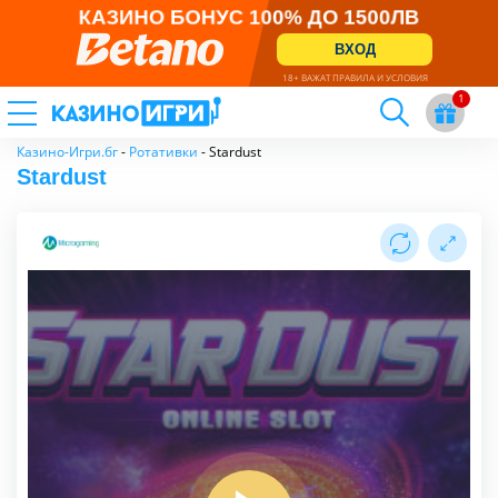
КАЗИНО БОНУС 100% ДО 1500ЛВ
ВХОД
18+ ВАЖАТ ПРАВИЛА И УСЛОВИЯ
Казино-Игри.бг
-
Ротативки
-
Stardust
Stardust