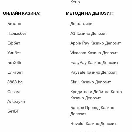
Кено
ОНЛАЙН КАЗИНА:
МЕТОДИ НА ДЕПОЗИТ:
Бетано
Доставчици
Палмсбет
A1 Казино Депозит
Ефбет
Apple Pay Казино Депозит
Уинбет
Vivacom Казино Депозит
Бет365
EasyPay Казино Депозит
Елитбет
Paysafe Казино Депозит
8888.bg
Skrill Казино Депозит
Сезам
Кредитна и Дебитна Карта
Казино Депозит
Алфауин
Банков Превод Казино
БетБГ
Депозит
Revolut Казино Депозит