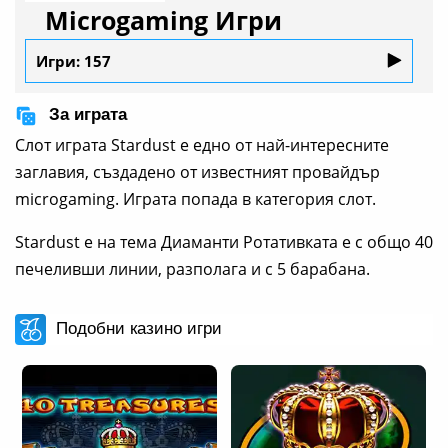
Microgaming Игри
Игри: 157
За играта
Слот играта Stardust е едно от най-интересните
заглавия, създадено от известният провайдър
microgaming. Играта попада в категория слот.
Stardust е на тема Диаманти Ротативката е с общо 40
печеливши линии, разполага и с 5 барабана.
Подобни казино игри