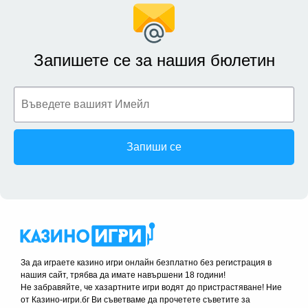
Запишете се за нашия бюлетин
Запиши се
За да играете казино игри онлайн безплатно без регистрация в
нашия сайт, трябва да имате навършени 18 години!
Не забравяйте, че хазартните игри водят до пристрастяване! Ние
от Казино-игри.бг Ви съветваме да прочетете съветите за