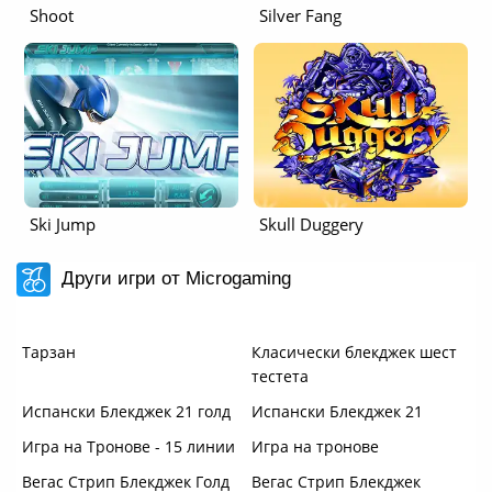
Shoot
Silver Fang
Ski Jump
Skull Duggery
Други игри от Microgaming
Тарзан
Класически блекджек шест
тестета
Испански Блекджек 21 голд
Испански Блекджек 21
Игра на Тронове - 15 линии
Игра на тронове
Вегас Стрип Блекджек Голд
Вегас Стрип Блекджек