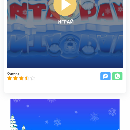
Оценка