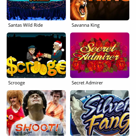
Santas Wild Ride
Savanna King
Scrooge
Secret Admirer