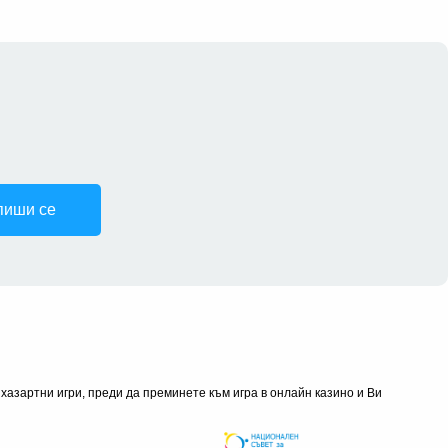
пиши се
хазартни игри, преди да преминете към игра в онлайн казино и Ви