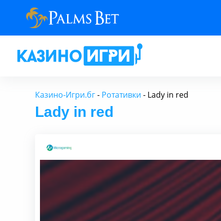
Казино-Игри.бг
-
Ротативки
-
Lady in red
Lady in red