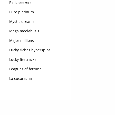
Relic seekers
Pure platinum
Mystic dreams
Mega moolah isis
Major millions
Lucky riches hyperspins
Lucky firecracker
Leagues of fortune
La cucaracha