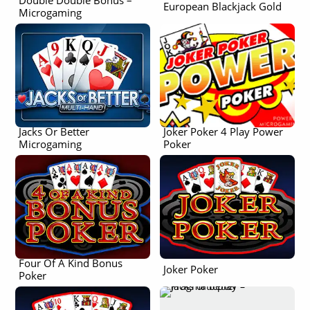
European Blackjack Gold
Microgaming
Jacks Or Better
Joker Poker 4 Play Power
Microgaming
Poker
Four Of A Kind Bonus
Joker Poker
Poker