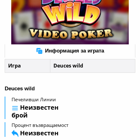
Информация за играта
Игра
Deuces wild
Deuces wild
Печеливши Линии
Неизвестен
брой
Процент възвращаемост
Неизвестен