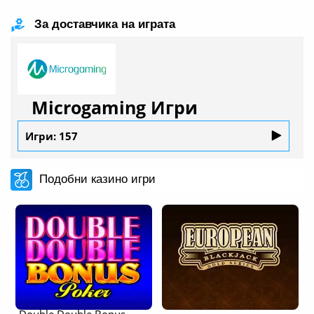
За доставчика на играта
Microgaming Игри
Игри: 157
Подобни казино игри
Double Double Bonus –