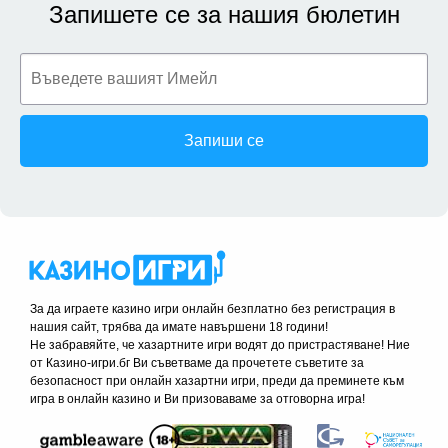
Запишете се за нашия бюлетин
Запиши се
За да играете казино игри онлайн безплатно без регистрация в
нашия сайт, трябва да имате навършени 18 години!
Не забравяйте, че хазартните игри водят до пристрастяване! Ние
от Казино-игри.бг Ви съветваме да прочетете съветите за
безопасност при онлайн хазартни игри, преди да преминете към
игра в онлайн казино и Ви призоваваме за отговорна игра!