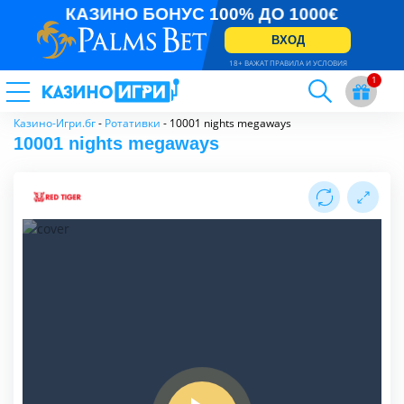
КАЗИНО БОНУС 100% ДО 1000€
ВХОД
18+ ВАЖАТ ПРАВИЛА И УСЛОВИЯ
Казино-Игри.бг
-
Ротативки
-
10001 nights megaways
10001 nights megaways