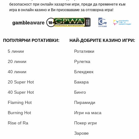
безопасност при онлайн хазартни игри, преди да преминете към
игра в онлайн казино и Ви призоваваме за отговорна игра!
ПОПУЛЯРНИ РОТАТИВКИ:
НАЙ-ДОБРИТЕ КАЗИНО ИГРИ:
5 линии
Ротативки
20 линии
Рулетка
40 линии
Блекджек
20 Super Hot
Бакара
40 Super Hot
Бинго
Flaming Hot
Пирамиди
Burning Hot
Игри на маса
Rise of Ra
Покер игри
Зарове