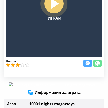
Оценка
Информация за играта
Игра
10001 nights megaways