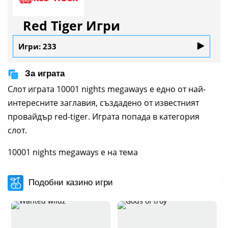
Red Tiger Игри
Игри: 233
За играта
Слот играта 10001 nights megaways е едно от най-
интересните заглавия, създадено от известният
провайдър red-tiger. Играта попада в категория
слот.
10001 nights megaways е на тема
Подобни казино игри