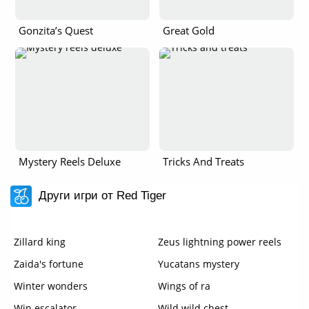
Gonzita’s Quest
Great Gold
Mystery Reels Deluxe
Tricks And Treats
Други игри от Red Tiger
Zillard king
Zeus lightning power reels
Zaida's fortune
Yucatans mystery
Winter wonders
Wings of ra
Win escalator
Wild wild chest