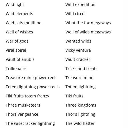
Wild fight
Wild expedition
Wild elements
Wild circus
Wild cats multiline
What the fox megaways
Well of wishes
Well of wilds megaways
War of gods
Wanted wildz
Viral spiral
Vicky ventura
Vault of anubis
Vault cracker
Trillionaire
Tricks and treats
Treasure mine power reels
Treasure mine
Totem lightning power reels
Totem lightning
Tiki fruits totem frenzy
Tiki fruits
Three musketeers
Three kingdoms
Thors vengeance
Thor's lightning
The wisecracker lightning
The wild hatter