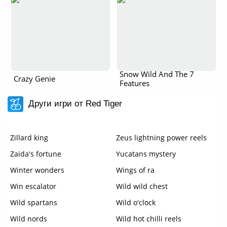
Snow Wild And The 7
Crazy Genie
Features
Други игри от Red Tiger
Zillard king
Zeus lightning power reels
Zaida's fortune
Yucatans mystery
Winter wonders
Wings of ra
Win escalator
Wild wild chest
Wild spartans
Wild o'clock
Wild nords
Wild hot chilli reels