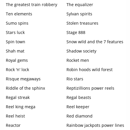
The greatest train robbery
The equalizer
Ten elements
Sylvan spirits
Sumo spins
Stolen treasures
Stars luck
Stage 888
Spin town
Snow wild and the 7 features
Shah mat
Shadow society
Royal gems
Rocket men
Rock 'n' lock
Robin hoods wild forest
Risque megaways
Rio stars
Riddle of the sphinx
Reptizillions power reels
Regal streak
Regal beasts
Reel king mega
Reel keeper
Reel heist
Red diamond
Reactor
Rainbow jackpots power lines