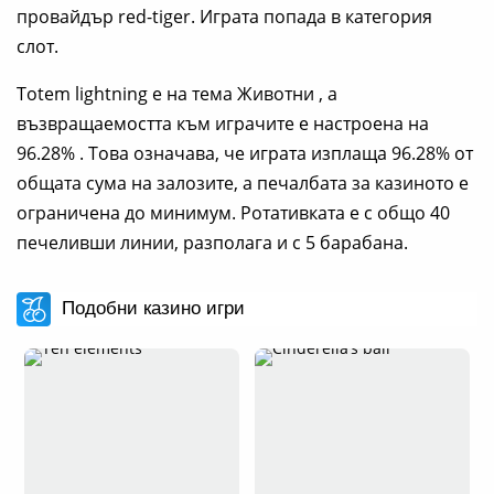
провайдър red-tiger. Играта попада в категория
слот.
Totem lightning е на тема Животни , а
възвращаемостта към играчите е настроена на
96.28% . Това означава, че играта изплаща 96.28% от
общата сума на залозите, а печалбата за казиното е
ограничена до минимум. Ротативката е с общо 40
печеливши линии, разполага и с 5 барабана.
Подобни казино игри