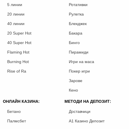
5 линии
Ротативки
20 линии
Рулетка
40 линии
Блекджек
20 Super Hot
Бакара
40 Super Hot
Бинго
Flaming Hot
Пирамиди
Burning Hot
Игри на маса
Rise of Ra
Покер игри
Зарове
Кено
ОНЛАЙН КАЗИНА:
МЕТОДИ НА ДЕПОЗИТ:
Бетано
Доставчици
Палмсбет
A1 Казино Депозит