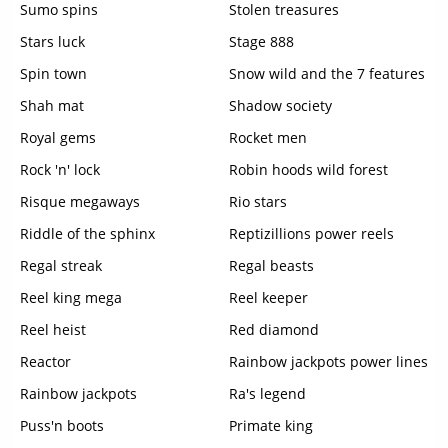
Sumo spins
Stolen treasures
Stars luck
Stage 888
Spin town
Snow wild and the 7 features
Shah mat
Shadow society
Royal gems
Rocket men
Rock 'n' lock
Robin hoods wild forest
Risque megaways
Rio stars
Riddle of the sphinx
Reptizillions power reels
Regal streak
Regal beasts
Reel king mega
Reel keeper
Reel heist
Red diamond
Reactor
Rainbow jackpots power lines
Rainbow jackpots
Ra's legend
Puss'n boots
Primate king