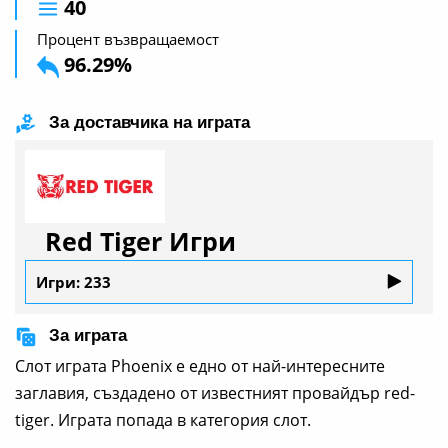
40
Процент възвращаемост
96.29%
За доставчика на играта
Red Tiger Игри
Игри: 233
За играта
Слот играта Phoenix е едно от най-интересните
заглавия, създадено от известният провайдър red-
tiger. Играта попада в категория слот.