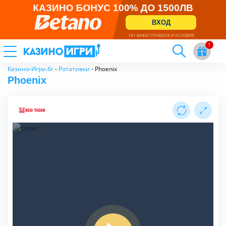
КАЗИНО БОНУС 100% ДО 1500ЛВ
ВХОД
18+ ВАЖАТ ПРАВИЛА И УСЛОВИЯ
Казино-Игри.бг
-
Ротативки
-
Phoenix
Phoenix