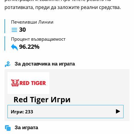
ротативката, преди да заложите реални средства.
Печеливши Линии
30
Процент възвращаемост
96.22%
За доставчика на играта
Red Tiger Игри
Игри: 233
За играта