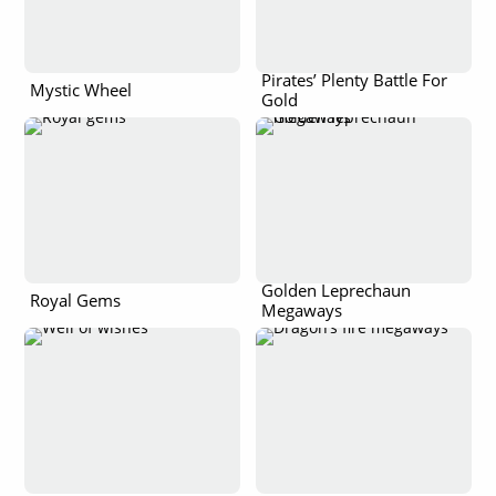
Pirates’ Plenty Battle For
Mystic Wheel
Gold
Golden Leprechaun
Royal Gems
Megaways