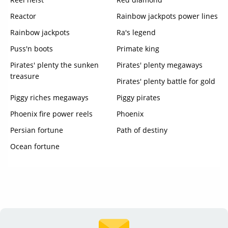
Reactor
Rainbow jackpots power lines
Rainbow jackpots
Ra's legend
Puss'n boots
Primate king
Pirates' plenty the sunken
Pirates' plenty megaways
treasure
Pirates' plenty battle for gold
Piggy riches megaways
Piggy pirates
Phoenix fire power reels
Phoenix
Persian fortune
Path of destiny
Ocean fortune