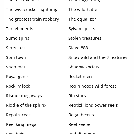
The wisecracker lightning
The wild hatter
The greatest train robbery
The equalizer
Ten elements
Sylvan spirits
Sumo spins
Stolen treasures
Stars luck
Stage 888
Spin town
Snow wild and the 7 features
Shah mat
Shadow society
Royal gems
Rocket men
Rock 'n' lock
Robin hoods wild forest
Risque megaways
Rio stars
Riddle of the sphinx
Reptizillions power reels
Regal streak
Regal beasts
Reel king mega
Reel keeper
Reel heist
Red diamond