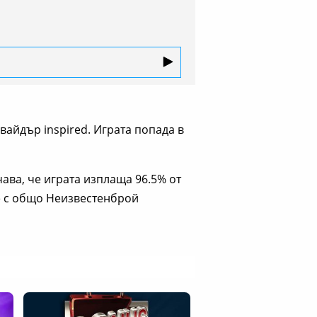
вайдър inspired. Играта попада в
чава, че играта изплаща 96.5% от
 е с общо Неизвестенброй