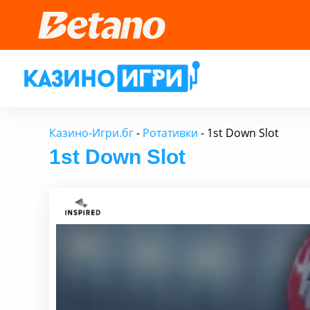
Казино-Игри.бг
-
Ротативки
-
1st Down Slot
1st Down Slot