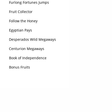
Furlong Fortunes Jumps
Fruit Collector
Follow the Honey
Egyptian Pays
Desperados Wild Megaways
Centurion Megaways
Book of Independence
Bonus Fruits