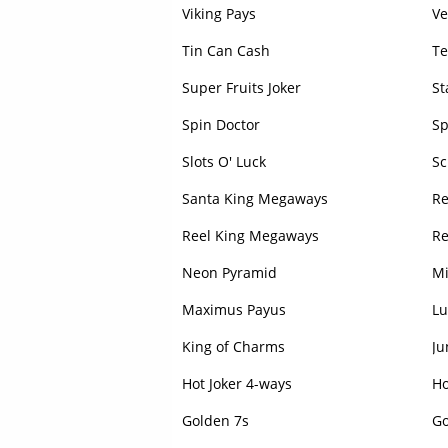
Viking Pays
Ve
Tin Can Cash
Te
Super Fruits Joker
St
Spin Doctor
Sp
Slots O' Luck
Sc
Santa King Megaways
Re
Reel King Megaways
Re
Neon Pyramid
Mi
Maximus Payus
Lu
King of Charms
Ju
Hot Joker 4-ways
Ho
Golden 7s
Go