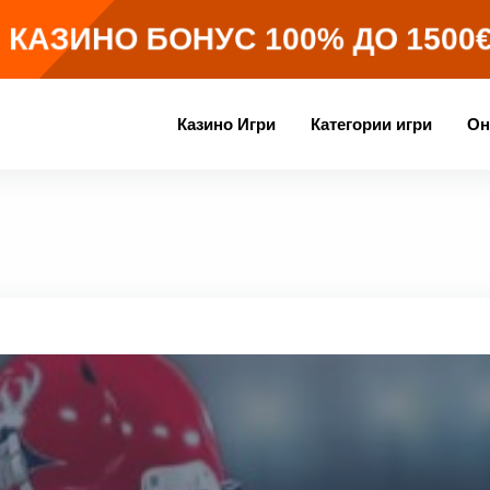
КАЗИНО БОНУС 100% ДО 1500€
Казино Игри
Категории игри
Он