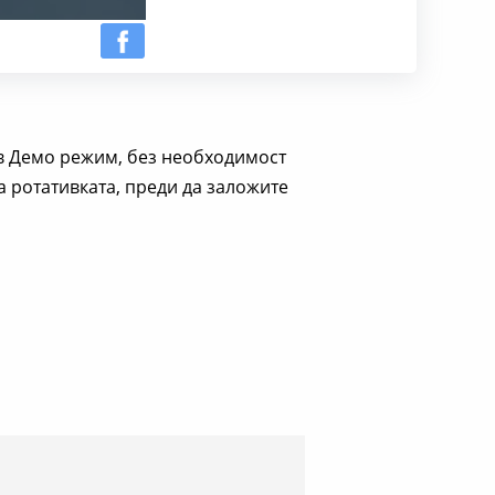
 в Демо режим, без необходимост
а ротативката, преди да заложите