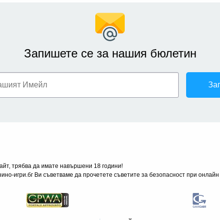
Запишете се за нашия бюлетин
За
айт, трябва да имате навършени 18 години!
зино-игри.бг Ви съветваме да прочетете съветите за безопасност при онлайн 