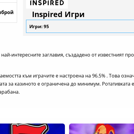
Inspired Игри
нброй
Игри: 95
от най-интересните заглавия, създадено от известният про
щаемостта към играчите е настроена на 96.5% . Това озна
бата за казиното е ограничена до минимум. Ротативката
арабана.