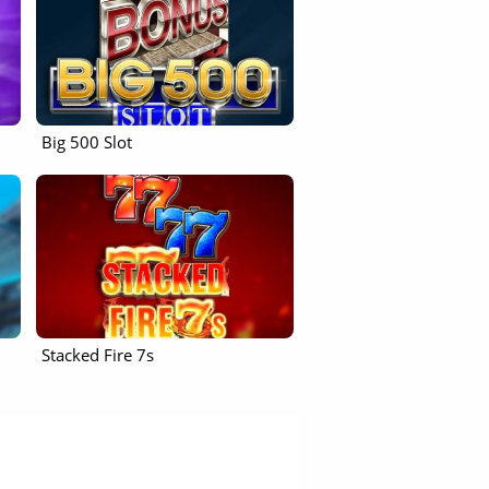
Big 500 Slot
Stacked Fire 7s