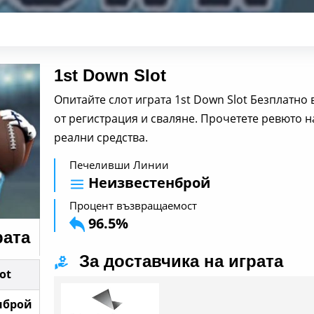
1st Down Slot
Опитайте слот играта 1st Down Slot Безплатно
от регистрация и сваляне. Прочетете ревюто н
реални средства.
Печеливши Линии
Неизвестенброй
Процент възвращаемост
96.5%
рата
За доставчика на играта
ot
нброй