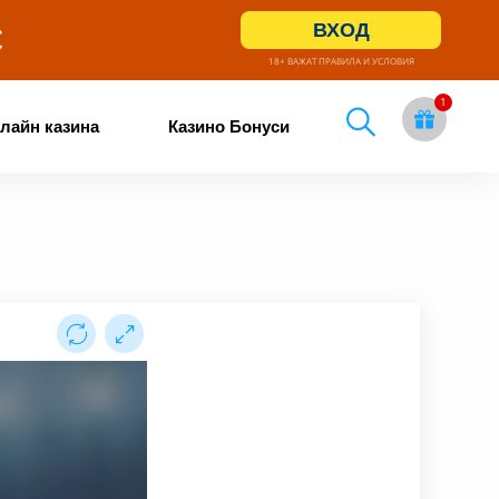
ВХОД
18+ ВАЖАТ ПРАВИЛА И УСЛОВИЯ
лайн казина
Казино Бонуси