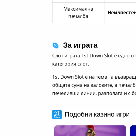
Максимална
Неизвесте
печалба
За играта
Слот играта 1st Down Slot е едно 
категория слот.
1st Down Slot е на тема , а възвра
общата сума на залозите, а печал
печеливши линии, разполага и с б
Подобни казино игри