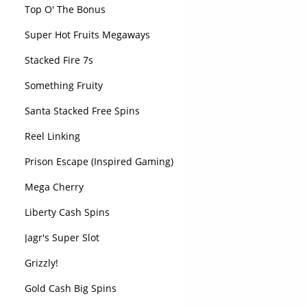
Top O' The Bonus
Super Hot Fruits Megaways
Stacked Fire 7s
Something Fruity
Santa Stacked Free Spins
Reel Linking
Prison Escape (Inspired Gaming)
Mega Cherry
Liberty Cash Spins
Jagr's Super Slot
Grizzly!
Gold Cash Big Spins