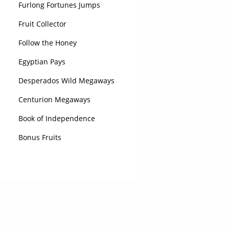
Furlong Fortunes Jumps
Fruit Collector
Follow the Honey
Egyptian Pays
Desperados Wild Megaways
Centurion Megaways
Book of Independence
Bonus Fruits