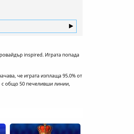
провайдър inspired. Играта попада
начава, че играта изплаща 95.0% от
е с общо 50 печеливши линии,