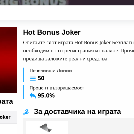
Hot Bonus Joker
Опитайте слот играта Hot Bonus Joker Безплат
необходимост от регистрация и сваляне. Проче
преди да заложите реални средства.
Печеливши Линии
50
Процент възвращаемост
95.0%
рата
За доставчика на играта
Joker