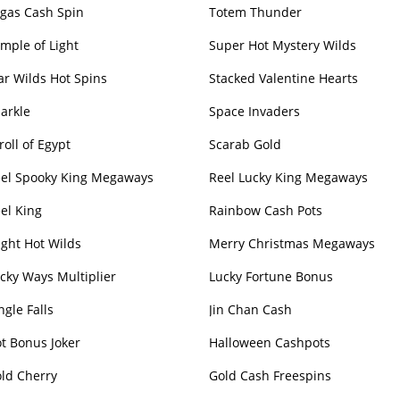
gas Cash Spin
Totem Thunder
mple of Light
Super Hot Mystery Wilds
ar Wilds Hot Spins
Stacked Valentine Hearts
arkle
Space Invaders
roll of Egypt
Scarab Gold
el Spooky King Megaways
Reel Lucky King Megaways
el King
Rainbow Cash Pots
ght Hot Wilds
Merry Christmas Megaways
cky Ways Multiplier
Lucky Fortune Bonus
ngle Falls
Jin Chan Cash
t Bonus Joker
Halloween Cashpots
ld Cherry
Gold Cash Freespins