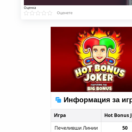
Оценка
Оценете
Информация за иг
Игра
Hot Bonus 
Печеливши Линии
50