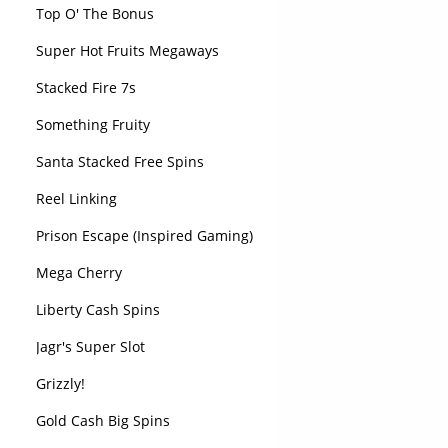
Top O' The Bonus
Super Hot Fruits Megaways
Stacked Fire 7s
Something Fruity
Santa Stacked Free Spins
Reel Linking
Prison Escape (Inspired Gaming)
Mega Cherry
Liberty Cash Spins
Jagr's Super Slot
Grizzly!
Gold Cash Big Spins