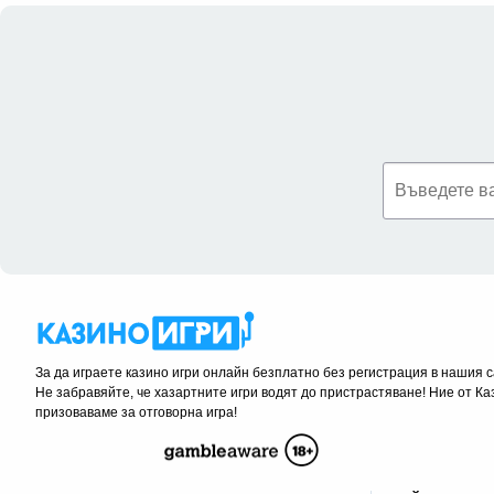
За да играете казино игри онлайн безплатно без регистрация в нашия с
Не забравяйте, че хазартните игри водят до пристрастяване! Ние от Ка
призоваваме за отговорна игра!