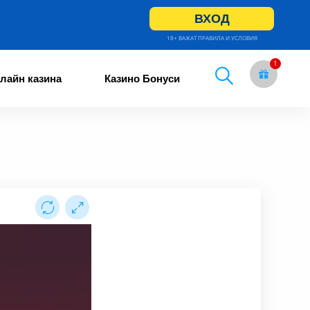
ВХОД
18+ ВАЖАТ ПРАВИЛА И УСЛОВИЯ
лайн казина
Казино Бонуси