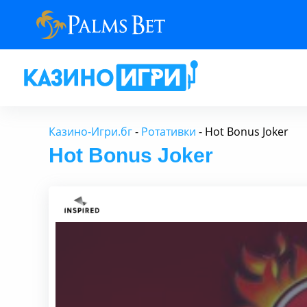
Казино-Игри.бг
-
Ротативки
-
Hot Bonus Joker
Hot Bonus Joker