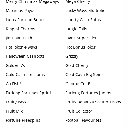
Merry Christmas Megaways
Mega Cherry
Maximus Payus
Lucky Ways Multiplier
Lucky Fortune Bonus
Liberty Cash Spins
King of Charms
Jungle Falls
Jin Chan Cash
Jagr's Super Slot
Hot Joker 4-ways
Hot Bonus Joker
Halloween Cashpots
Grizzly!
Golden 7s
Gold Cherry
Gold Cash Freespins
Gold Cash Big Spins
Go Fish!
Gimme Gold!
Furlong Fortunes Sprint
Furlong Fortunes Jumps
Fruity Pays
Fruity Bonanza Scatter Drops
Fruit Mix
Fruit Collector
Fortune Freespins
Football Favourites