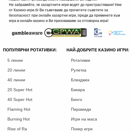
Не забравяйте, че хазартните игри водят до пристрастяване! Ние
от Казино-игри.бг Ви съветваме да прочетете съветите за
безопасност при онлайн хазартни игри, преди да преминете към
игра в онлайн казино и Ви призоваваме за отговорна игра!
ПОПУЛЯРНИ РОТАТИВКИ:
НАЙ-ДОБРИТЕ КАЗИНО ИГРИ:
5 линии
Ротативки
20 линии
Рулетка
40 линии
Блекджек
20 Super Hot
Бакара
40 Super Hot
Бинго
Flaming Hot
Пирамиди
Burning Hot
Игри на маса
Rise of Ra
Покер игри