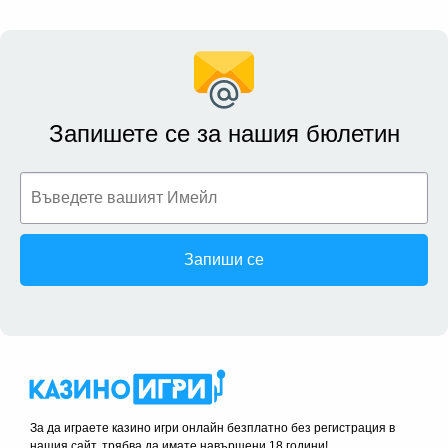
Запишете се за нашия бюлетин
Запиши се
За да играете казино игри онлайн безплатно без регистрация в
нашия сайт, трябва да имате навършени 18 години!