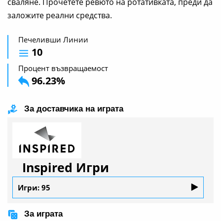
сваляне. Прочетете ревюто на ротативката, преди да
заложите реални средства.
Печеливши Линии
10
Процент възвращаемост
96.23%
За доставчика на играта
Inspired Игри
Игри: 95
За играта