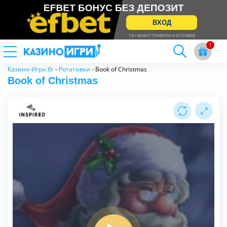
EFBET БОНУС БЕЗ ДЕПОЗИТ
ВХОД
18+ ВАЖАТ ПРАВИЛА И УСЛОВИЯ
Казино-Игри.бг
-
Ротативки
-
Book of Christmas
Book of Christmas