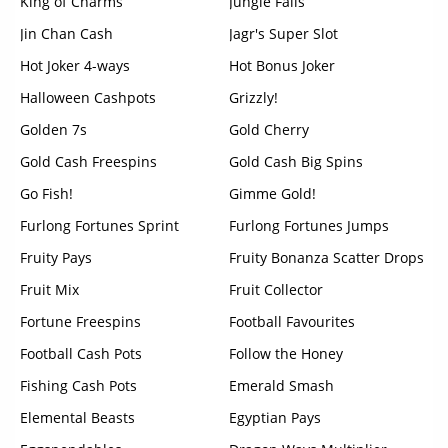
King of Charms
Jungle Falls
Jin Chan Cash
Jagr's Super Slot
Hot Joker 4-ways
Hot Bonus Joker
Halloween Cashpots
Grizzly!
Golden 7s
Gold Cherry
Gold Cash Freespins
Gold Cash Big Spins
Go Fish!
Gimme Gold!
Furlong Fortunes Sprint
Furlong Fortunes Jumps
Fruity Pays
Fruity Bonanza Scatter Drops
Fruit Mix
Fruit Collector
Fortune Freespins
Football Favourites
Football Cash Pots
Follow the Honey
Fishing Cash Pots
Emerald Smash
Elemental Beasts
Egyptian Pays