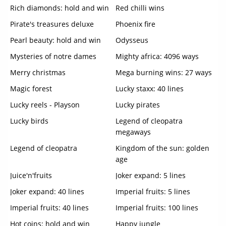
Rich diamonds: hold and win
Red chilli wins
Pirate's treasures deluxe
Phoenix fire
Pearl beauty: hold and win
Odysseus
Mysteries of notre dames
Mighty africa: 4096 ways
Merry christmas
Mega burning wins: 27 ways
Magic forest
Lucky staxx: 40 lines
Lucky reels - Playson
Lucky pirates
Lucky birds
Legend of cleopatra
megaways
Legend of cleopatra
Kingdom of the sun: golden
age
Juice'n'fruits
Joker expand: 5 lines
Joker expand: 40 lines
Imperial fruits: 5 lines
Imperial fruits: 40 lines
Imperial fruits: 100 lines
Hot coins: hold and win
Happy jungle