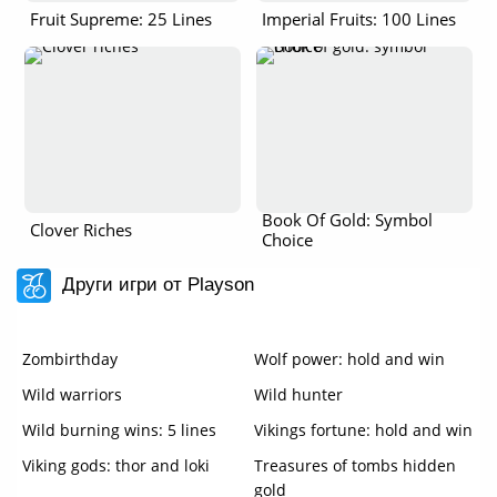
Fruit Supreme: 25 Lines
Imperial Fruits: 100 Lines
Book Of Gold: Symbol
Clover Riches
Choice
Други игри от Playson
Zombirthday
Wolf power: hold and win
Wild warriors
Wild hunter
Wild burning wins: 5 lines
Vikings fortune: hold and win
Viking gods: thor and loki
Treasures of tombs hidden
gold