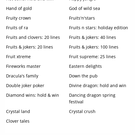
Hand of gold
God of wild sea
Fruity crown
Fruits'n'stars
Fruits of ra
Fruits n stars: holiday edition
Fruits and clovers: 20 lines
Fruits & jokers: 40 lines
Fruits & jokers: 20 lines
Fruits & jokers: 100 lines
Fruit xtreme
Fruit supreme: 25 lines
Fireworks master
Eastern delights
Dracula's family
Down the pub
Double joker poker
Divine dragon: hold and win
Diamond wins: hold & win
Dancing dragon spring
festival
Crystal land
Crystal crush
Clover tales