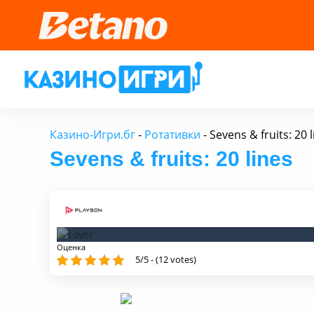
Казино-Игри.бг
-
Ротативки
-
Sevens & fruits: 20 
Sevens & fruits: 20 lines
Оценка
5/5 - (12 votes)