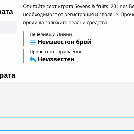
Опитайте слот играта Sevens & fruits: 20 lines
рата
необходимост от регистрация и сваляне. Проче
преди да заложите реални средства.
Печеливши Линии
Неизвестен брой
Процент възвращаемост
Неизвестен
рата