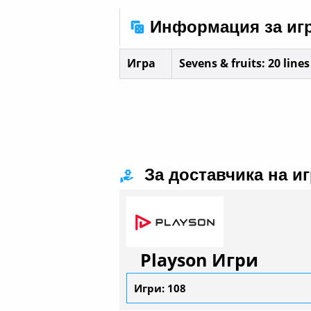
Информация за иг
Игра
Sevens & fruits: 20 lines
За доставчика на иг
Playson Игри
Игри: 108