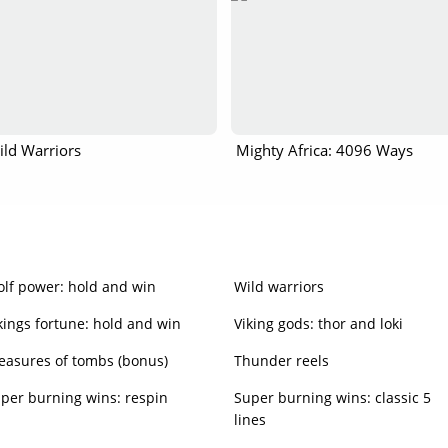
ild Warriors
Mighty Africa: 4096 Ways
lf power: hold and win
Wild warriors
kings fortune: hold and win
Viking gods: thor and loki
easures of tombs (bonus)
Thunder reels
per burning wins: respin
Super burning wins: classic 5
lines