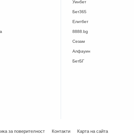
Уинбет
Бет365
Елитбет
а
8888.bg
Сезам
Алфауин
БетБГ
ика за поверителност
Контакти
Карта на сайта