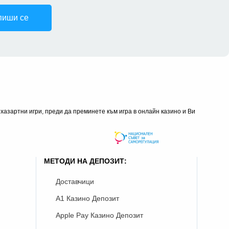
пиши се
хазартни игри, преди да преминете към игра в онлайн казино и Ви
МЕТОДИ НА ДЕПОЗИТ:
Доставчици
A1 Казино Депозит
Apple Pay Казино Депозит