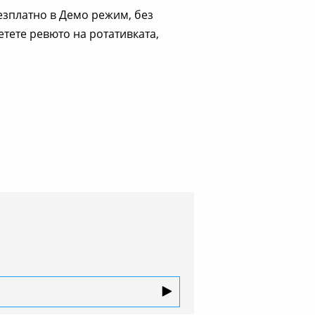
 Безплатно в Демо режим, без
тете ревюто на ротативката,