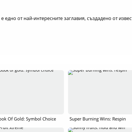
ines е едно от най-интересните заглавия, създадено от изв
ook Of Gold: Symbol Choice
Super Burning Wins: Respin