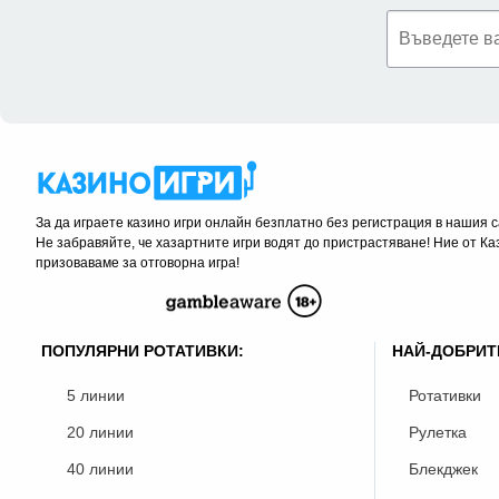
За да играете казино игри онлайн безплатно без регистрация в нашия с
Не забравяйте, че хазартните игри водят до пристрастяване! Ние от Ка
призоваваме за отговорна игра!
ПОПУЛЯРНИ РОТАТИВКИ:
НАЙ-ДОБРИТ
5 линии
Ротативки
20 линии
Рулетка
40 линии
Блекджек