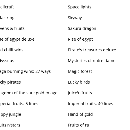
ellcraft
Space lights
lar king
Skyway
vens & fruits
Sakura dragon
se of egypt deluxe
Rise of egypt
d chilli wins
Pirate's treasures deluxe
dysseus
Mysteries of notre dames
ga burning wins: 27 ways
Magic forest
cky pirates
Lucky birds
ngdom of the sun: golden age
Juice'n'fruits
perial fruits: 5 lines
Imperial fruits: 40 lines
ppy jungle
Hand of gold
uits'n'stars
Fruits of ra