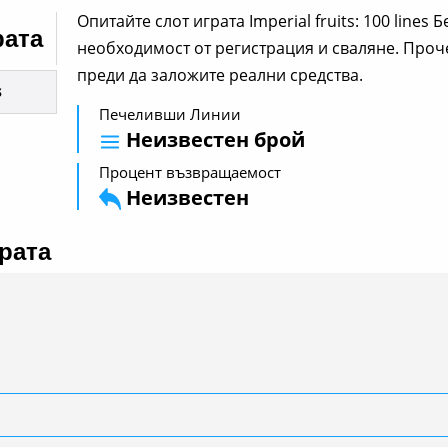
Опитайте слот играта Imperial fruits: 100 lines
рата
необходимост от регистрация и сваляне. Проче
преди да заложите реални средства.
s
Печеливши Линии
Неизвестен брой
Процент възвращаемост
Неизвестен
рата