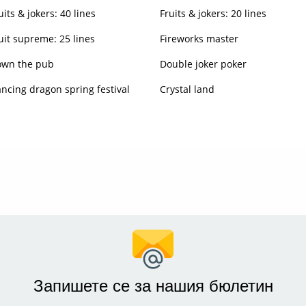
uits & jokers: 40 lines
Fruits & jokers: 20 lines
uit supreme: 25 lines
Fireworks master
wn the pub
Double joker poker
ncing dragon spring festival
Crystal land
Запишете се за нашия бюлетин