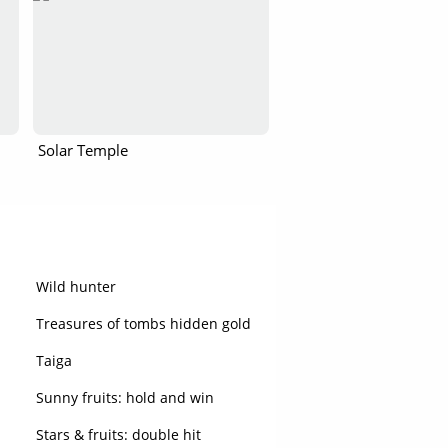
Solar Temple
Wild hunter
Treasures of tombs hidden gold
Taiga
Sunny fruits: hold and win
Stars & fruits: double hit