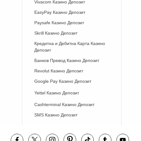
Vivacom Казино Депозит
EasyPay Казино Депозит
Paysafe Казино Депозит
Skrill Казино Депозит
Кредитна и Дебитна Карта Казино
Депозит
Банков Превод Казино Депозит
Revolut Казино Депозит
Google Pay Казино Депозит
Yettel Казино Депозит
Cashterminal Казино Депозит
SMS Казино Депозит