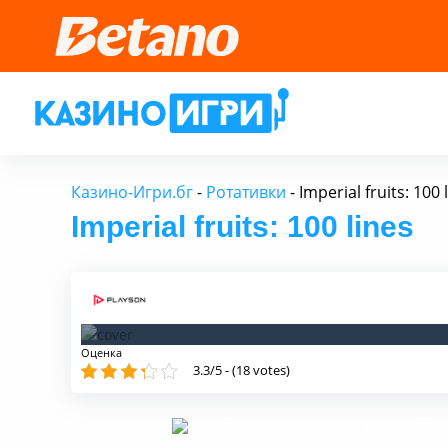
Казино-Игри.бг
-
Ротативки
-
Imperial fruits: 100 
Imperial fruits: 100 lines
Оценка
3.3/5 - (18 votes)