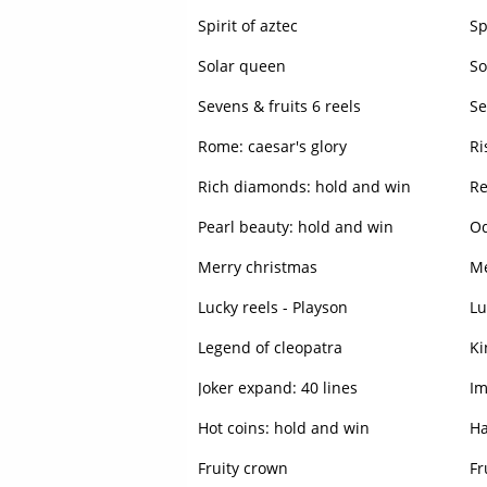
Spirit of aztec
Sp
Solar queen
So
Sevens & fruits 6 reels
Se
Rome: caesar's glory
Ri
Rich diamonds: hold and win
Re
Pearl beauty: hold and win
O
Merry christmas
Me
Lucky reels - Playson
Lu
Legend of cleopatra
Ki
Joker expand: 40 lines
Im
Hot coins: hold and win
Ha
Fruity crown
Fr