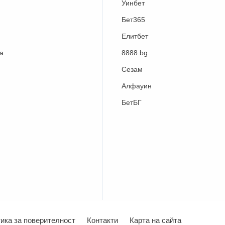
Уинбет
Бет365
Елитбет
а
8888.bg
Сезам
Алфауин
БетБГ
ика за поверителност
Контакти
Карта на сайта