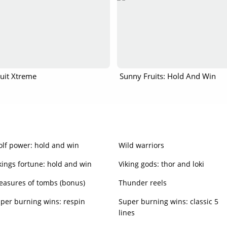
ruit Xtreme
Sunny Fruits: Hold And Win
lf power: hold and win
Wild warriors
kings fortune: hold and win
Viking gods: thor and loki
easures of tombs (bonus)
Thunder reels
per burning wins: respin
Super burning wins: classic 5
lines