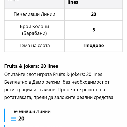
lines
Печеливши Линии
20
Брой Колони
5
(Барабани)
Тема на слота
Плодове
Fruits & jokers: 20 lines
Опитайте слот играта Fruits & jokers: 20 lines
Безплатно в Демо режим, без необходимост от
регистрация и сваляне. Прочетете ревюто на
ротативката, преди да заложите реални средства.
Печеливши Линии
20