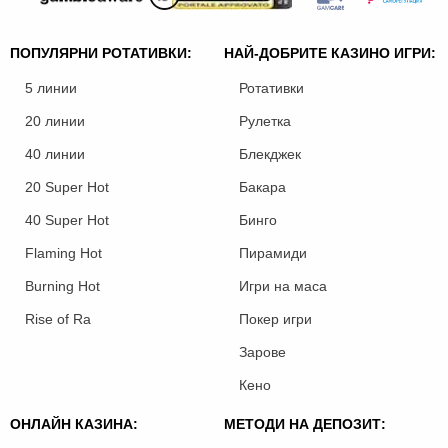
ПОПУЛЯРНИ РОТАТИВКИ:
НАЙ-ДОБРИТЕ КАЗИНО ИГРИ:
5 линии
Ротативки
20 линии
Рулетка
40 линии
Блекджек
20 Super Hot
Бакара
40 Super Hot
Бинго
Flaming Hot
Пирамиди
Burning Hot
Игри на маса
Rise of Ra
Покер игри
Зарове
Кено
ОНЛАЙН КАЗИНА:
МЕТОДИ НА ДЕПОЗИТ: