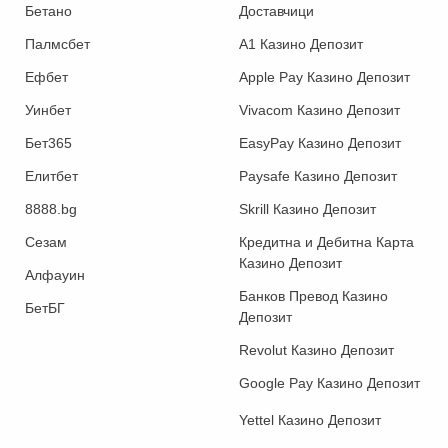
Бетано
Доставчици
Палмсбет
A1 Казино Депозит
Ефбет
Apple Pay Казино Депозит
Уинбет
Vivacom Казино Депозит
Бет365
EasyPay Казино Депозит
Елитбет
Paysafe Казино Депозит
8888.bg
Skrill Казино Депозит
Сезам
Кредитна и Дебитна Карта
Казино Депозит
Алфауин
Банков Превод Казино
БетБГ
Депозит
Revolut Казино Депозит
Google Pay Казино Депозит
Yettel Казино Депозит