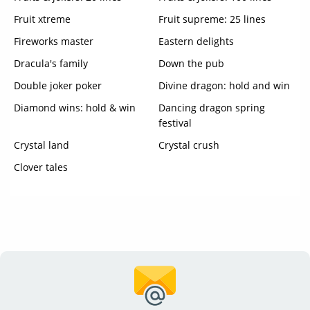
Fruit xtreme
Fruit supreme: 25 lines
Fireworks master
Eastern delights
Dracula's family
Down the pub
Double joker poker
Divine dragon: hold and win
Diamond wins: hold & win
Dancing dragon spring
festival
Crystal land
Crystal crush
Clover tales