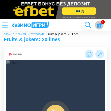
EFBET БОНУС БЕЗ ДЕПОЗИТ
ВХОД
18+ ВАЖАТ ПРАВИЛА И УСЛОВИЯ
Казино-Игри.бг
-
Ротативки
-
Fruits & jokers: 20 lines
Fruits & jokers: 20 lines