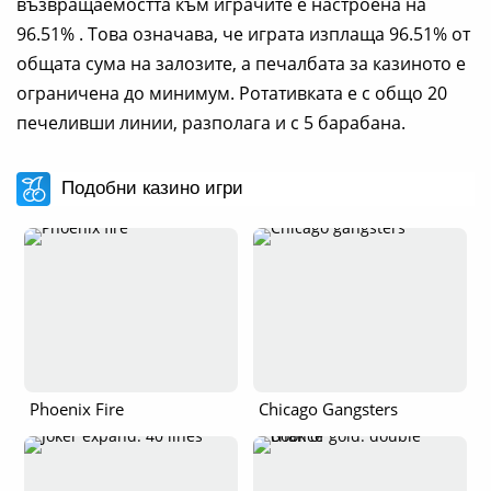
възвращаемостта към играчите е настроена на
96.51% . Това означава, че играта изплаща 96.51% от
общата сума на залозите, а печалбата за казиното е
ограничена до минимум. Ротативката е с общо 20
печеливши линии, разполага и с 5 барабана.
Подобни казино игри
Phoenix Fire
Chicago Gangsters