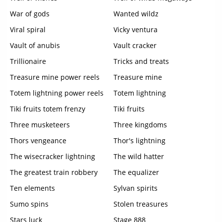
War of gods
Wanted wildz
Viral spiral
Vicky ventura
Vault of anubis
Vault cracker
Trillionaire
Tricks and treats
Treasure mine power reels
Treasure mine
Totem lightning power reels
Totem lightning
Tiki fruits totem frenzy
Tiki fruits
Three musketeers
Three kingdoms
Thors vengeance
Thor's lightning
The wisecracker lightning
The wild hatter
The greatest train robbery
The equalizer
Ten elements
Sylvan spirits
Sumo spins
Stolen treasures
Stars luck
Stage 888