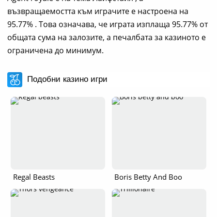
възвращаемостта към играчите е настроена на
95.77% . Това означава, че играта изплаща 95.77% от
общата сума на залозите, а печалбата за казиното е
ограничена до минимум.
Подобни казино игри
Regal Beasts
Boris Betty And Boo