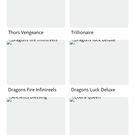
Thors Vengeance
Trillionaire
Dragons Fire Infinireels
Dragons Luck Deluxe