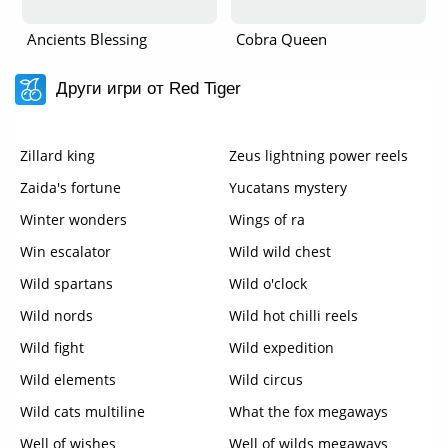
Ancients Blessing
Cobra Queen
Други игри от Red Tiger
Zillard king
Zeus lightning power reels
Zaida's fortune
Yucatans mystery
Winter wonders
Wings of ra
Win escalator
Wild wild chest
Wild spartans
Wild o'clock
Wild nords
Wild hot chilli reels
Wild fight
Wild expedition
Wild elements
Wild circus
Wild cats multiline
What the fox megaways
Well of wishes
Well of wilds megaways