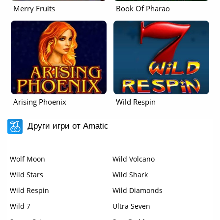
Merry Fruits
Book Of Pharao
Arising Phoenix
Wild Respin
Други игри от Amatic
Wolf Moon
Wild Volcano
Wild Stars
Wild Shark
Wild Respin
Wild Diamonds
Wild 7
Ultra Seven