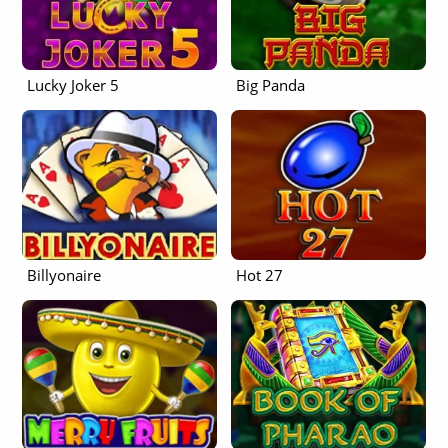
Lucky Joker 5
Big Panda
Billyonaire
Hot 27