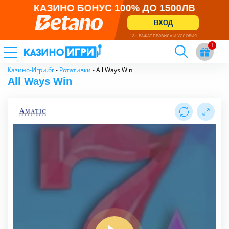
КАЗИНО БОНУС 100% ДО 1500ЛВ
ВХОД
18+ ВАЖАТ ПРАВИЛА И УСЛОВИЯ
Казино-Игри.бг
-
Ротативки
-
All Ways Win
All Ways Win