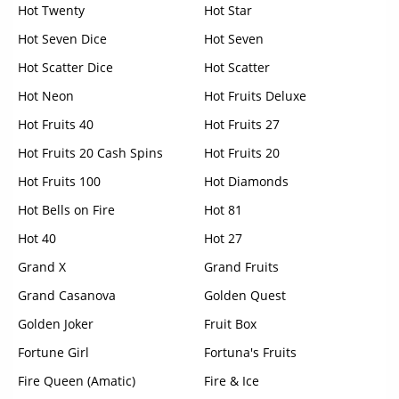
Hot Twenty
Hot Star
Hot Seven Dice
Hot Seven
Hot Scatter Dice
Hot Scatter
Hot Neon
Hot Fruits Deluxe
Hot Fruits 40
Hot Fruits 27
Hot Fruits 20 Cash Spins
Hot Fruits 20
Hot Fruits 100
Hot Diamonds
Hot Bells on Fire
Hot 81
Hot 40
Hot 27
Grand X
Grand Fruits
Grand Casanova
Golden Quest
Golden Joker
Fruit Box
Fortune Girl
Fortuna's Fruits
Fire Queen (Amatic)
Fire & Ice