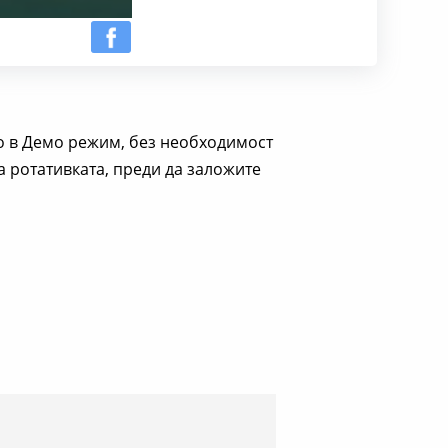
тно в Демо режим, без необходимост
а ротативката, преди да заложите