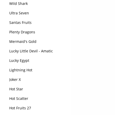
Wild Shark
Ultra Seven
Santas Fruits
Plenty Dragons
Mermaid's Gold
Lucky Little Devil - Amatic
Lucky Egypt
Lightning Hot
Joker X
Hot Star
Hot Scatter
Hot Fruits 27