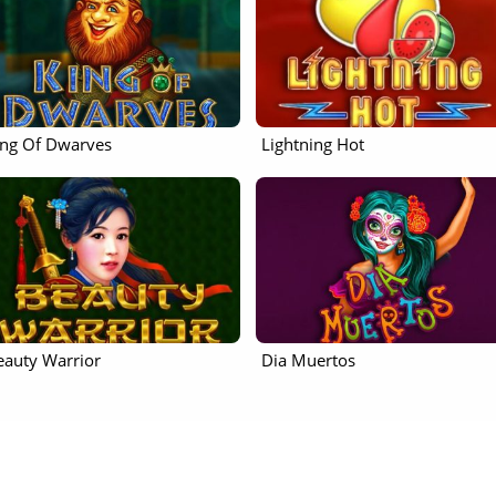
ing Of Dwarves
Lightning Hot
eauty Warrior
Dia Muertos