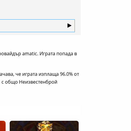
провайдър amatic. Играта попада в
начава, че играта изплаща 96.0% от
 е с общо Неизвестенброй