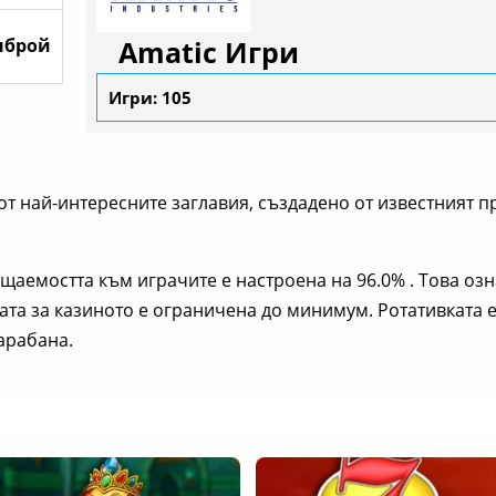
Amatic Игри
нброй
Игри: 105
о от най-интересните заглавия, създадено от известният 
вращаемостта към играчите е настроена на 96.0% . Това оз
бата за казиното е ограничена до минимум. Ротативката
арабана.