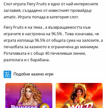
Слот играта Fiery Fruits е едно от най-интересните
заглавия, създадено от известният провайдър
amatic. Играта попада в категория слот.
Fiery Fruits е на тема , а възвращаемостта към
играчите е настроена на 96.5% . Това означава, че
играта изплаща 96.5% от общата сума на залозите, а
печалбата за казиното е ограничена до минимум.
Ротативката е с общо 40 печеливши линии,
разполага и с барабана.
Подобни казино игри