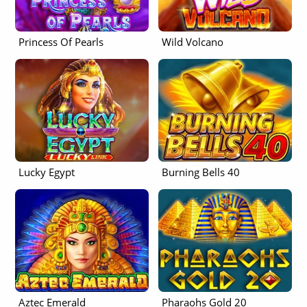
Princess Of Pearls
Wild Volcano
Lucky Egypt
Burning Bells 40
Aztec Emerald
Pharaohs Gold 20