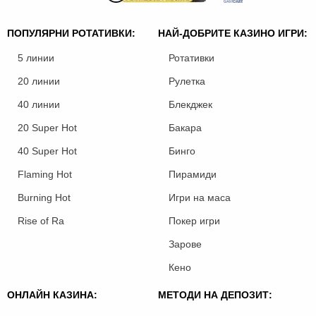
ПОПУЛЯРНИ РОТАТИВКИ:
НАЙ-ДОБРИТЕ КАЗИНО ИГРИ:
5 линии
Ротативки
20 линии
Рулетка
40 линии
Блекджек
20 Super Hot
Бакара
40 Super Hot
Бинго
Flaming Hot
Пирамиди
Burning Hot
Игри на маса
Rise of Ra
Покер игри
Зарове
Кено
ОНЛАЙН КАЗИНА:
МЕТОДИ НА ДЕПОЗИТ: