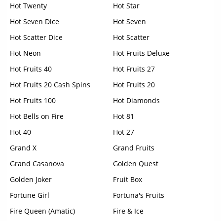
Hot Twenty
Hot Star
Hot Seven Dice
Hot Seven
Hot Scatter Dice
Hot Scatter
Hot Neon
Hot Fruits Deluxe
Hot Fruits 40
Hot Fruits 27
Hot Fruits 20 Cash Spins
Hot Fruits 20
Hot Fruits 100
Hot Diamonds
Hot Bells on Fire
Hot 81
Hot 40
Hot 27
Grand X
Grand Fruits
Grand Casanova
Golden Quest
Golden Joker
Fruit Box
Fortune Girl
Fortuna's Fruits
Fire Queen (Amatic)
Fire & Ice