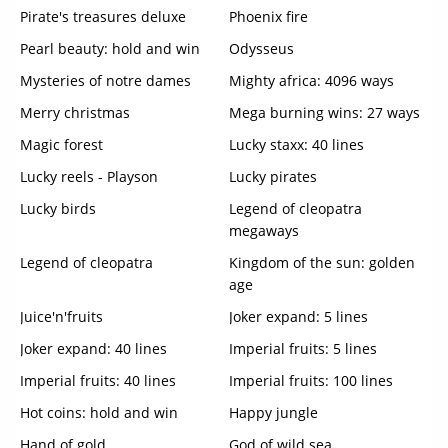
Pirate's treasures deluxe
Phoenix fire
Pearl beauty: hold and win
Odysseus
Mysteries of notre dames
Mighty africa: 4096 ways
Merry christmas
Mega burning wins: 27 ways
Magic forest
Lucky staxx: 40 lines
Lucky reels - Playson
Lucky pirates
Lucky birds
Legend of cleopatra
megaways
Legend of cleopatra
Kingdom of the sun: golden
age
Juice'n'fruits
Joker expand: 5 lines
Joker expand: 40 lines
Imperial fruits: 5 lines
Imperial fruits: 40 lines
Imperial fruits: 100 lines
Hot coins: hold and win
Happy jungle
Hand of gold
God of wild sea