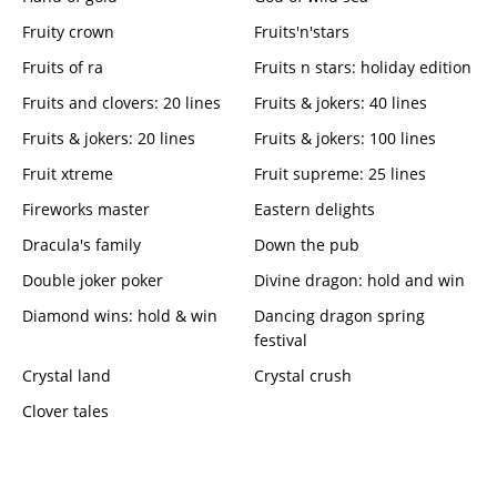
Fruity crown
Fruits'n'stars
Fruits of ra
Fruits n stars: holiday edition
Fruits and clovers: 20 lines
Fruits & jokers: 40 lines
Fruits & jokers: 20 lines
Fruits & jokers: 100 lines
Fruit xtreme
Fruit supreme: 25 lines
Fireworks master
Eastern delights
Dracula's family
Down the pub
Double joker poker
Divine dragon: hold and win
Diamond wins: hold & win
Dancing dragon spring
festival
Crystal land
Crystal crush
Clover tales