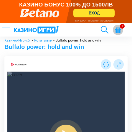
КАЗИНО БОНУС 100% ДО 1500ЛВ
ВХОД
18+ ВАЖАТ ПРАВИЛА И УСЛОВИЯ
Казино-Игри.бг
-
Ротативки
-
Buffalo power: hold and win
Buffalo power: hold and win