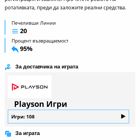
ротативката, преди да заложите реални средства.
Печеливши Линии
20
Процент възвращаемост
95%
За доставчика на играта
Playson Игри
Игри: 108
За играта