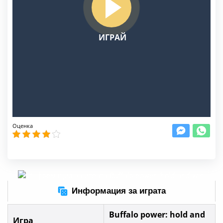
Оценка
Информация за играта
Buffalo power: hold and
Игра