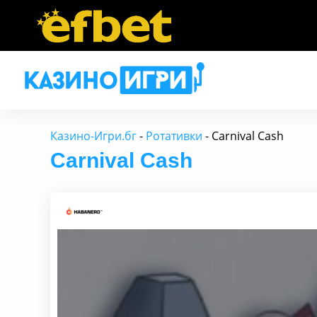
Казино-Игри.бг
-
Ротативки
-
Carnival Cash
Carnival Cash