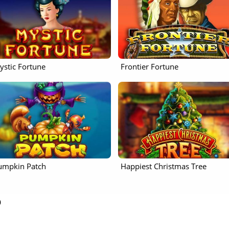
ystic Fortune
Frontier Fortune
umpkin Patch
Happiest Christmas Tree
o