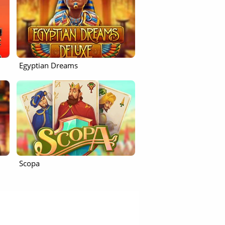
Egyptian Dreams
Scopa