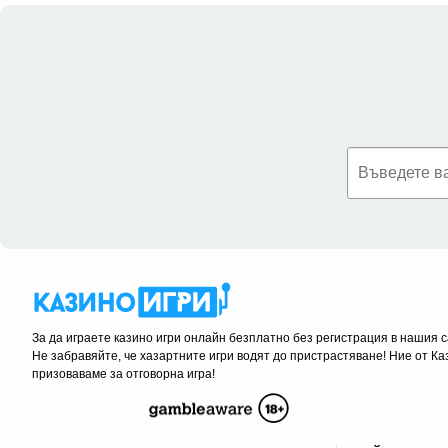
За да играете казино игри онлайн безплатно без регистрация в нашия с
Не забравяйте, че хазартните игри водят до пристрастяване! Ние от Ка
призоваваме за отговорна игра!