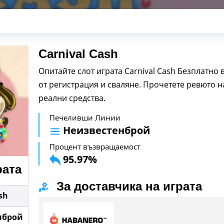
Carnival Cash
Опитайте слот играта Carnival Cash Безплатно
от регистрация и сваляне. Прочетете ревюто н
реални средства.
Печеливши Линии
Неизвестенброй
Процент възвращаемост
95.97%
рата
За доставчика на играта
sh
нброй