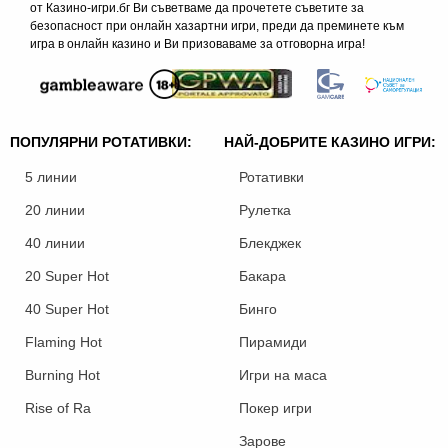
от Казино-игри.бг Ви съветваме да прочетете съветите за
безопасност при онлайн хазартни игри, преди да преминете към
игра в онлайн казино и Ви призоваваме за отговорна игра!
ПОПУЛЯРНИ РОТАТИВКИ:
НАЙ-ДОБРИТЕ КАЗИНО ИГРИ:
5 линии
Ротативки
20 линии
Рулетка
40 линии
Блекджек
20 Super Hot
Бакара
40 Super Hot
Бинго
Flaming Hot
Пирамиди
Burning Hot
Игри на маса
Rise of Ra
Покер игри
Зарове