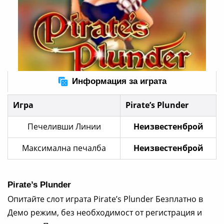
Информация за играта
Игра
Pirate’s Plunder
Печеливши Линии
Неизвестенброй
Максимална печалба
Неизвестенброй
Pirate’s Plunder
Опитайте слот играта Pirate’s Plunder Безплатно в
Демо режим, без необходимост от регистрация и