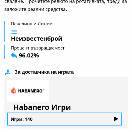
сваляне. Прочетете ревюто на ротативката, преди да
заложите реални средства.
Печеливши Линии
Неизвестенброй
Процент възвращаемост
96.02%
За доставчика на играта
Habanero Игри
Игри: 140