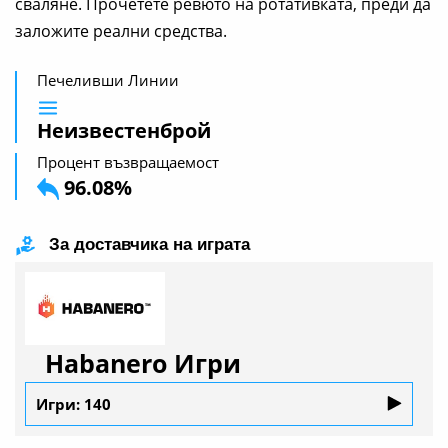
сваляне. Прочетете ревюто на ротативката, преди да
заложите реални средства.
Печеливши Линии
Неизвестенброй
Процент възвращаемост
96.08%
За доставчика на играта
Habanero Игри
Игри: 140