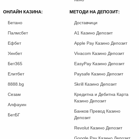
ОНЛАЙН КАЗИНА:
МЕТОДИ НА ДЕПОЗИТ:
Бетано
Доставчици
Палмсбет
A1 Казино Депозит
Ефбет
Apple Pay Казино Депозит
Уинбет
Vivacom Казино Депозит
Бет365
EasyPay Казино Депозит
Елитбет
Paysafe Казино Депозит
8888.bg
Skrill Казино Депозит
Сезам
Кредитна и Дебитна Карта
Казино Депозит
Алфауин
Банков Превод Казино
БетБГ
Депозит
Revolut Казино Депозит
Google Pay Казино Депозит