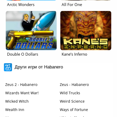
Arctic Wonders
All For One
Double O Dollars
Kane’s Inferno
Други игри от Habanero
Zeus 2 - Habanero
Zeus - Habanero
Wizards Want War!
Wild Trucks
Wicked Witch
Weird Science
Wealth Inn
Ways of Fortune