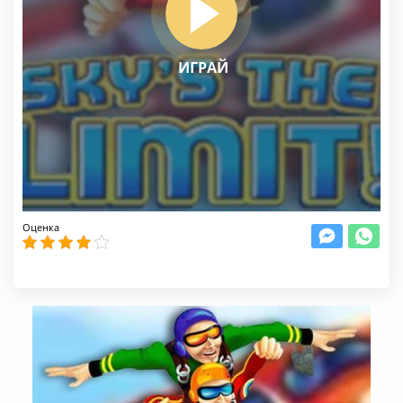
Оценка