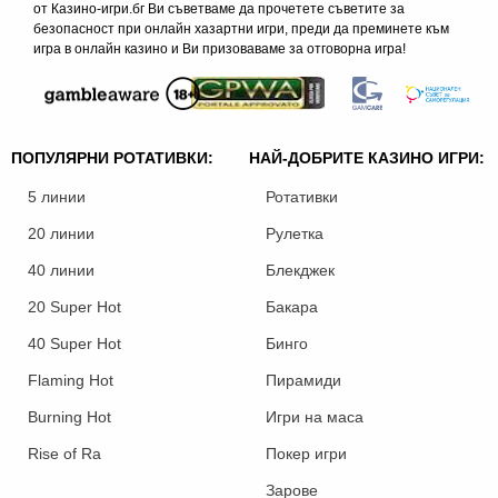
от Казино-игри.бг Ви съветваме да прочетете съветите за
безопасност при онлайн хазартни игри, преди да преминете към
игра в онлайн казино и Ви призоваваме за отговорна игра!
ПОПУЛЯРНИ РОТАТИВКИ:
НАЙ-ДОБРИТЕ КАЗИНО ИГРИ:
5 линии
Ротативки
20 линии
Рулетка
40 линии
Блекджек
20 Super Hot
Бакара
40 Super Hot
Бинго
Flaming Hot
Пирамиди
Burning Hot
Игри на маса
Rise of Ra
Покер игри
Зарове