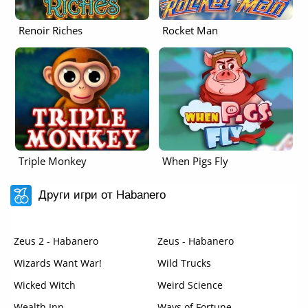
Renoir Riches
Rocket Man
Triple Monkey
When Pigs Fly
Други игри от Habanero
Zeus 2 - Habanero
Zeus - Habanero
Wizards Want War!
Wild Trucks
Wicked Witch
Weird Science
Wealth Inn
Ways of Fortune