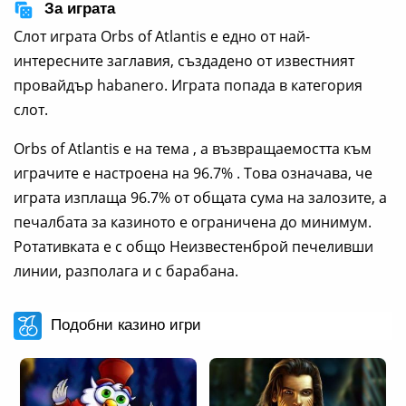
За играта
Слот играта Orbs of Atlantis е едно от най-
интересните заглавия, създадено от известният
провайдър habanero. Играта попада в категория
слот.
Orbs of Atlantis е на тема , а възвращаемостта към
играчите е настроена на 96.7% . Това означава, че
играта изплаща 96.7% от общата сума на залозите, а
печалбата за казиното е ограничена до минимум.
Ротативката е с общо Неизвестенброй печеливши
линии, разполага и с барабана.
Подобни казино игри