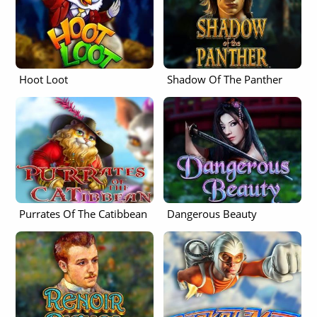
Hoot Loot
Shadow Of The Panther
Purrates Of The Catibbean
Dangerous Beauty