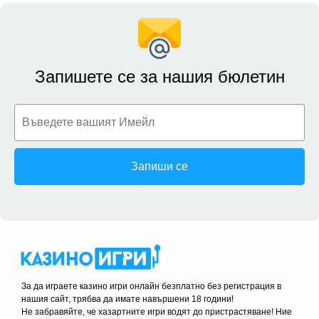
Запишете се за нашия бюлетин
Запиши се
За да играете казино игри онлайн безплатно без регистрация в
нашия сайт, трябва да имате навършени 18 години!
Не забравяйте, че хазартните игри водят до пристрастяване! Ние