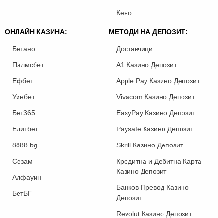
Кено
ОНЛАЙН КАЗИНА:
МЕТОДИ НА ДЕПОЗИТ:
Бетано
Доставчици
Палмсбет
A1 Казино Депозит
Ефбет
Apple Pay Казино Депозит
Уинбет
Vivacom Казино Депозит
Бет365
EasyPay Казино Депозит
Елитбет
Paysafe Казино Депозит
8888.bg
Skrill Казино Депозит
Сезам
Кредитна и Дебитна Карта
Казино Депозит
Алфауин
Банков Превод Казино
БетБГ
Депозит
Revolut Казино Депозит