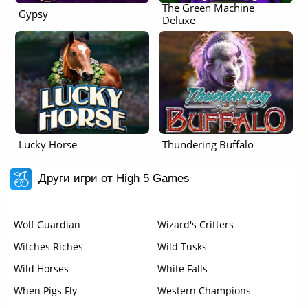
The Green Machine
Gypsy
Deluxe
Lucky Horse
Thundering Buffalo
Други игри от High 5 Games
Wolf Guardian
Wizard's Critters
Witches Riches
Wild Tusks
Wild Horses
White Falls
When Pigs Fly
Western Champions