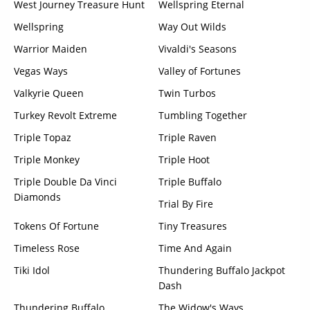
West Journey Treasure Hunt
Wellspring Eternal
Wellspring
Way Out Wilds
Warrior Maiden
Vivaldi's Seasons
Vegas Ways
Valley of Fortunes
Valkyrie Queen
Twin Turbos
Turkey Revolt Extreme
Tumbling Together
Triple Topaz
Triple Raven
Triple Monkey
Triple Hoot
Triple Double Da Vinci
Triple Buffalo
Diamonds
Trial By Fire
Tokens Of Fortune
Tiny Treasures
Timeless Rose
Time And Again
Tiki Idol
Thundering Buffalo Jackpot
Dash
Thundering Buffalo
The Widow's Ways