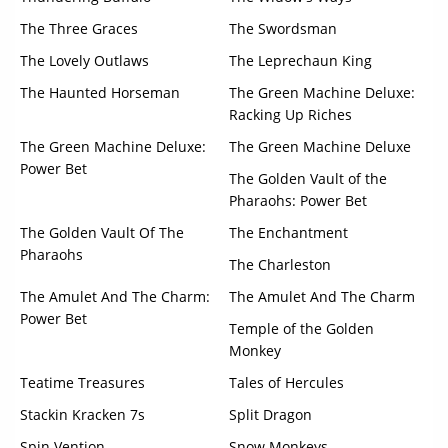
The Three Graces
The Swordsman
The Lovely Outlaws
The Leprechaun King
The Haunted Horseman
The Green Machine Deluxe:
Racking Up Riches
The Green Machine Deluxe:
The Green Machine Deluxe
Power Bet
The Golden Vault of the
Pharaohs: Power Bet
The Golden Vault Of The
The Enchantment
Pharaohs
The Charleston
The Amulet And The Charm:
The Amulet And The Charm
Power Bet
Temple of the Golden
Monkey
Teatime Treasures
Tales of Hercules
Stackin Kracken 7s
Split Dragon
Spin Vention
Snow Monkeys