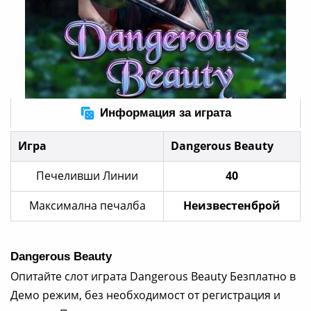
Информация за играта
Игра
Dangerous Beauty
Печеливши Линии
40
Максимална печалба
Неизвестенброй
Dangerous Beauty
Опитайте слот играта Dangerous Beauty Безплатно в
Демо режим, без необходимост от регистрация и