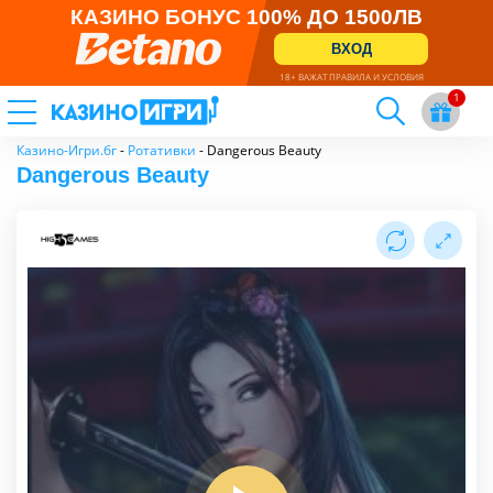
КАЗИНО БОНУС 100% ДО 1500ЛВ
ВХОД
18+ ВАЖАТ ПРАВИЛА И УСЛОВИЯ
Казино-Игри.бг
-
Ротативки
-
Dangerous Beauty
Dangerous Beauty