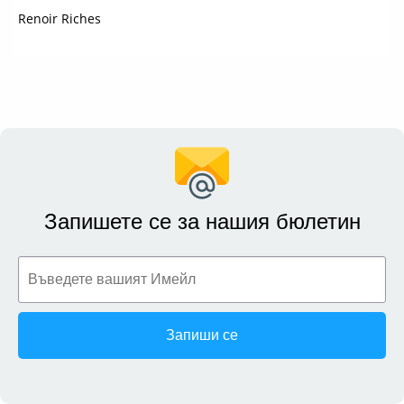
Renoir Riches
Запишете се за нашия бюлетин
Запиши се