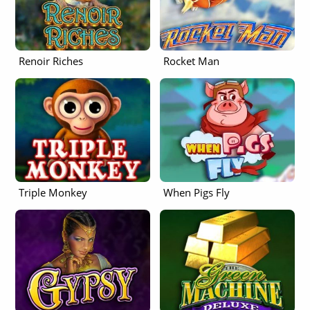
Renoir Riches
Rocket Man
Triple Monkey
When Pigs Fly