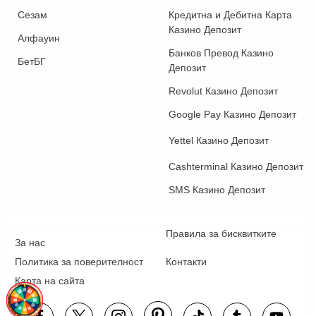
Сезам
Кредитна и Дебитна Карта
Казино Депозит
Алфауин
Банков Превод Казино
БетБГ
Депозит
Revolut Казино Депозит
Google Pay Казино Депозит
Yettel Казино Депозит
Cashterminal Казино Депозит
SMS Казино Депозит
Правила за бисквитките
За нас
Политика за поверителност
Контакти
Карта на сайта