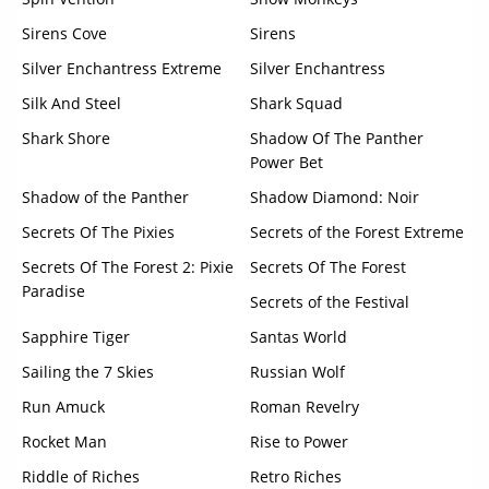
Sirens Cove
Sirens
Silver Enchantress Extreme
Silver Enchantress
Silk And Steel
Shark Squad
Shark Shore
Shadow Of The Panther
Power Bet
Shadow of the Panther
Shadow Diamond: Noir
Secrets Of The Pixies
Secrets of the Forest Extreme
Secrets Of The Forest 2: Pixie
Secrets Of The Forest
Paradise
Secrets of the Festival
Sapphire Tiger
Santas World
Sailing the 7 Skies
Russian Wolf
Run Amuck
Roman Revelry
Rocket Man
Rise to Power
Riddle of Riches
Retro Riches