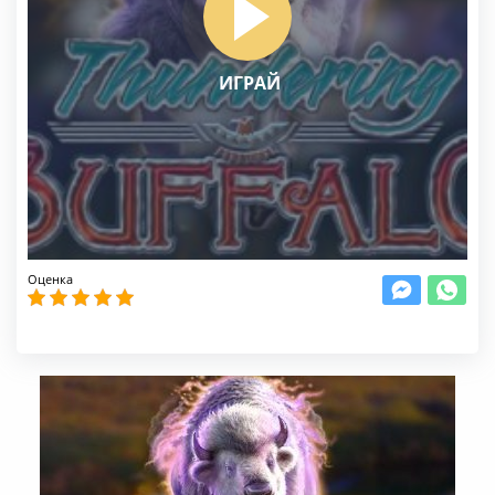
Оценка