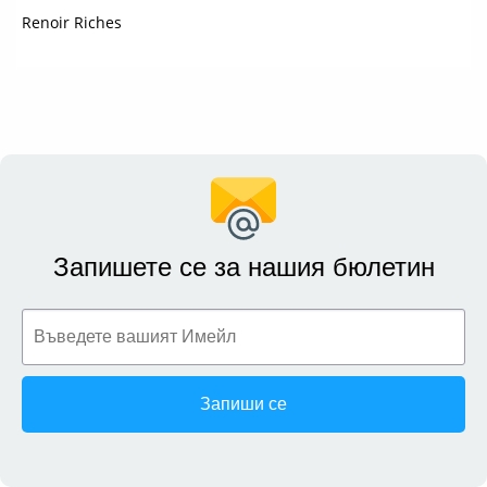
Renoir Riches
Запишете се за нашия бюлетин
Запиши се