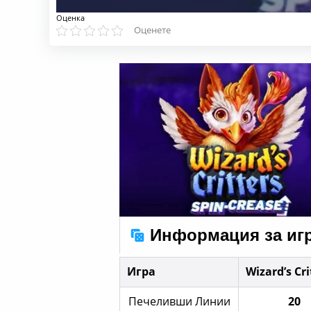
Оценка
Оценете
Информация за иг
Игра
Wizard’s Cri
Печеливши Линии
20