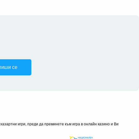
пиши се
хазартни игри, преди да преминете към игра в онлайн казино и Ви