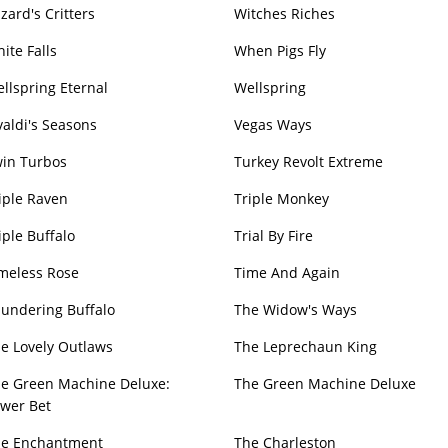
zard's Critters
Witches Riches
ite Falls
When Pigs Fly
llspring Eternal
Wellspring
valdi's Seasons
Vegas Ways
in Turbos
Turkey Revolt Extreme
iple Raven
Triple Monkey
iple Buffalo
Trial By Fire
meless Rose
Time And Again
undering Buffalo
The Widow's Ways
e Lovely Outlaws
The Leprechaun King
e Green Machine Deluxe:
The Green Machine Deluxe
wer Bet
e Enchantment
The Charleston