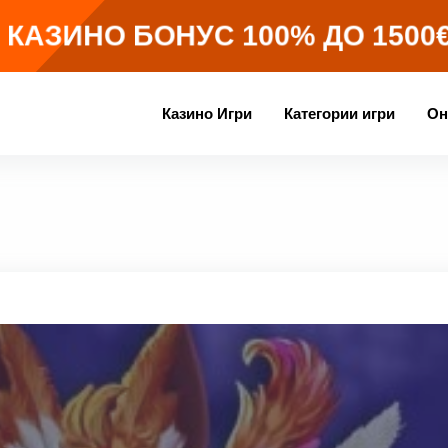
КАЗИНО БОНУС 100% ДО 1500€
Казино Игри
Категории игри
Он