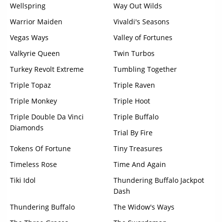
Wellspring
Way Out Wilds
Warrior Maiden
Vivaldi's Seasons
Vegas Ways
Valley of Fortunes
Valkyrie Queen
Twin Turbos
Turkey Revolt Extreme
Tumbling Together
Triple Topaz
Triple Raven
Triple Monkey
Triple Hoot
Triple Double Da Vinci
Triple Buffalo
Diamonds
Trial By Fire
Tokens Of Fortune
Tiny Treasures
Timeless Rose
Time And Again
Tiki Idol
Thundering Buffalo Jackpot
Dash
Thundering Buffalo
The Widow's Ways