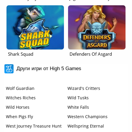
Shark Squad
Defenders Of Asgard
Други игри от High 5 Games
Wolf Guardian
Wizard's Critters
Witches Riches
Wild Tusks
Wild Horses
White Falls
When Pigs Fly
Western Champions
West Journey Treasure Hunt
Wellspring Eternal