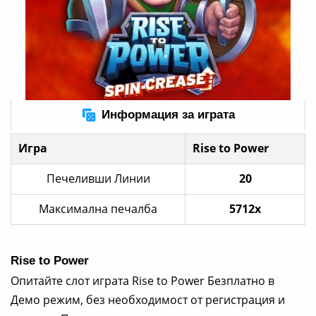
Информация за играта
Игра
Rise to Power
Печеливши Линии
20
Максимална печалба
5712x
Rise to Power
Опитайте слот играта Rise to Power Безплатно в
Демо режим, без необходимост от регистрация и