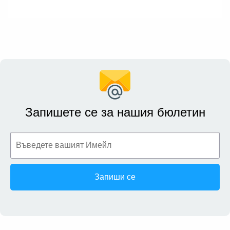
Запишете се за нашия бюлетин
Запиши се