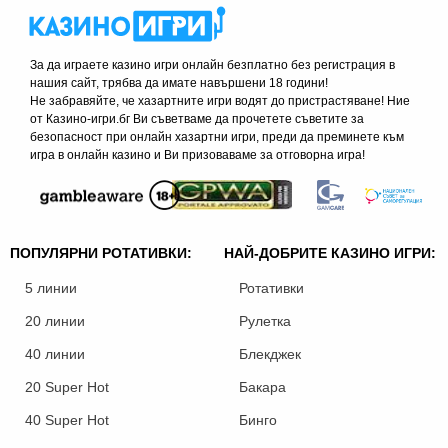
За да играете казино игри онлайн безплатно без регистрация в
нашия сайт, трябва да имате навършени 18 години!
Не забравяйте, че хазартните игри водят до пристрастяване! Ние
от Казино-игри.бг Ви съветваме да прочетете съветите за
безопасност при онлайн хазартни игри, преди да преминете към
игра в онлайн казино и Ви призоваваме за отговорна игра!
ПОПУЛЯРНИ РОТАТИВКИ:
НАЙ-ДОБРИТЕ КАЗИНО ИГРИ:
5 линии
Ротативки
20 линии
Рулетка
40 линии
Блекджек
20 Super Hot
Бакара
40 Super Hot
Бинго