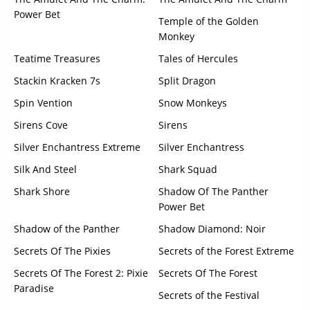
Power Bet
Temple of the Golden
Monkey
Teatime Treasures
Tales of Hercules
Stackin Kracken 7s
Split Dragon
Spin Vention
Snow Monkeys
Sirens Cove
Sirens
Silver Enchantress Extreme
Silver Enchantress
Silk And Steel
Shark Squad
Shark Shore
Shadow Of The Panther
Power Bet
Shadow of the Panther
Shadow Diamond: Noir
Secrets Of The Pixies
Secrets of the Forest Extreme
Secrets Of The Forest 2: Pixie
Secrets Of The Forest
Paradise
Secrets of the Festival