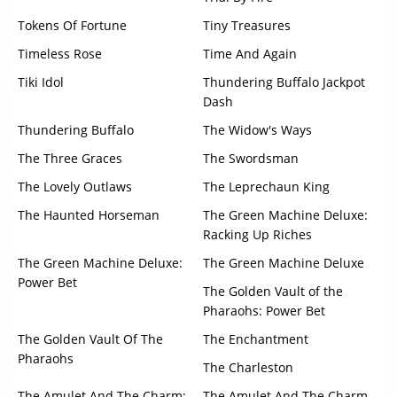
Tokens Of Fortune
Tiny Treasures
Timeless Rose
Time And Again
Tiki Idol
Thundering Buffalo Jackpot
Dash
Thundering Buffalo
The Widow's Ways
The Three Graces
The Swordsman
The Lovely Outlaws
The Leprechaun King
The Haunted Horseman
The Green Machine Deluxe:
Racking Up Riches
The Green Machine Deluxe:
The Green Machine Deluxe
Power Bet
The Golden Vault of the
Pharaohs: Power Bet
The Golden Vault Of The
The Enchantment
Pharaohs
The Charleston
The Amulet And The Charm:
The Amulet And The Charm