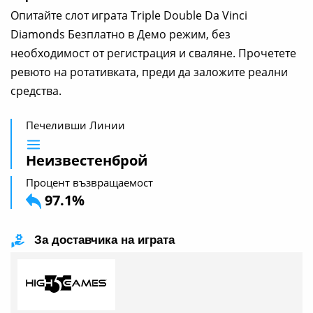
Опитайте слот играта Triple Double Da Vinci
Diamonds Безплатно в Демо режим, без
необходимост от регистрация и сваляне. Прочетете
ревюто на ротативката, преди да заложите реални
средства.
Печеливши Линии
Неизвестенброй
Процент възвращаемост
97.1%
За доставчика на играта