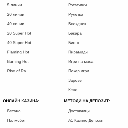
5 линии
Ротативки
20 линии
Рулетка
40 линии
Блекджек
20 Super Hot
Бакара
40 Super Hot
Бинго
Flaming Hot
Пирамиди
Burning Hot
Игри на маса
Rise of Ra
Покер игри
Зарове
Кено
ОНЛАЙН КАЗИНА:
МЕТОДИ НА ДЕПОЗИТ:
Бетано
Доставчици
Палмсбет
A1 Казино Депозит