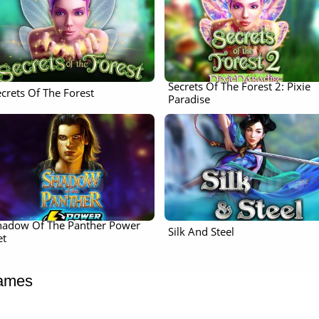
Secrets Of The Forest 2: Pixie
crets Of The Forest
Paradise
hadow Of The Panther Power
Silk And Steel
et
Games