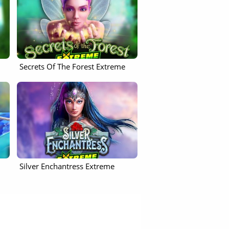
Secrets Of The Forest Extreme
Silver Enchantress Extreme