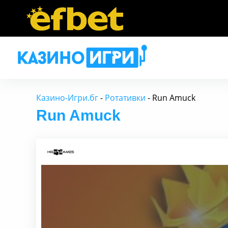
Казино-Игри.бг
-
Ротативки
-
Run Amuck
Run Amuck