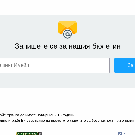
Запишете се за нашия бюлетин
За
айт, трябва да имате навършени 18 години!
зино-игри.бг Ви съветваме да прочетете съветите за безопасност при онлайн 