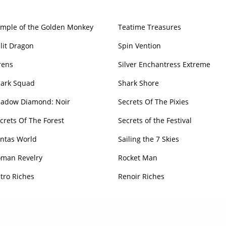
mple of the Golden Monkey
Teatime Treasures
lit Dragon
Spin Vention
rens
Silver Enchantress Extreme
ark Squad
Shark Shore
adow Diamond: Noir
Secrets Of The Pixies
crets Of The Forest
Secrets of the Festival
ntas World
Sailing the 7 Skies
man Revelry
Rocket Man
tro Riches
Renoir Riches