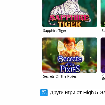
Sapphire Tiger
Se
S
Secrets Of The Pixies
B
Други игри от High 5 