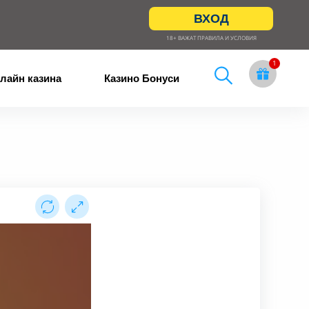
ВХОД
18+ ВАЖАТ ПРАВИЛА И УСЛОВИЯ
лайн казина
Казино Бонуси