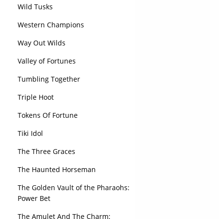
Wild Tusks
Western Champions
Way Out Wilds
Valley of Fortunes
Tumbling Together
Triple Hoot
Tokens Of Fortune
Tiki Idol
The Three Graces
The Haunted Horseman
The Golden Vault of the Pharaohs:
Power Bet
The Amulet And The Charm: