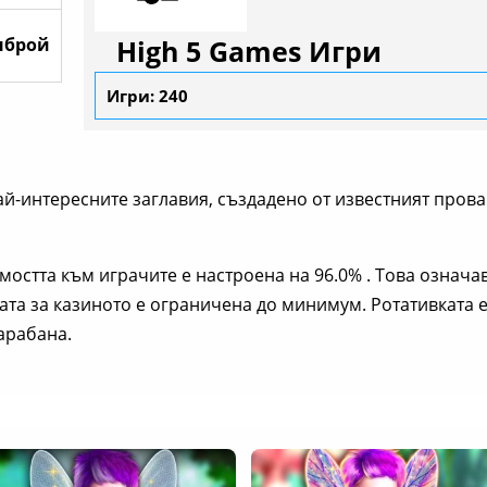
High 5 Games Игри
нброй
Игри: 240
ай-интересните заглавия, създадено от известният пров
мостта към играчите е настроена на 96.0% . Това означав
бата за казиното е ограничена до минимум. Ротативката
арабана.