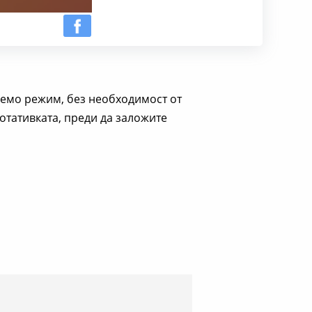
Демо режим, без необходимост от
отативката, преди да заложите