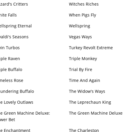
zard's Critters
Witches Riches
ite Falls
When Pigs Fly
llspring Eternal
Wellspring
valdi's Seasons
Vegas Ways
in Turbos
Turkey Revolt Extreme
iple Raven
Triple Monkey
iple Buffalo
Trial By Fire
meless Rose
Time And Again
undering Buffalo
The Widow's Ways
e Lovely Outlaws
The Leprechaun King
e Green Machine Deluxe:
The Green Machine Deluxe
wer Bet
e Enchantment
The Charleston