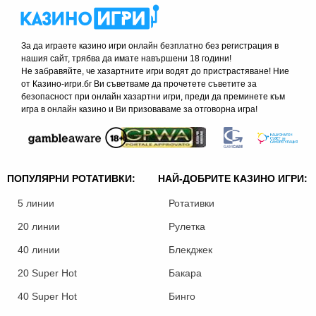
За да играете казино игри онлайн безплатно без регистрация в
нашия сайт, трябва да имате навършени 18 години!
Не забравяйте, че хазартните игри водят до пристрастяване! Ние
от Казино-игри.бг Ви съветваме да прочетете съветите за
безопасност при онлайн хазартни игри, преди да преминете към
игра в онлайн казино и Ви призоваваме за отговорна игра!
ПОПУЛЯРНИ РОТАТИВКИ:
НАЙ-ДОБРИТЕ КАЗИНО ИГРИ:
5 линии
Ротативки
20 линии
Рулетка
40 линии
Блекджек
20 Super Hot
Бакара
40 Super Hot
Бинго