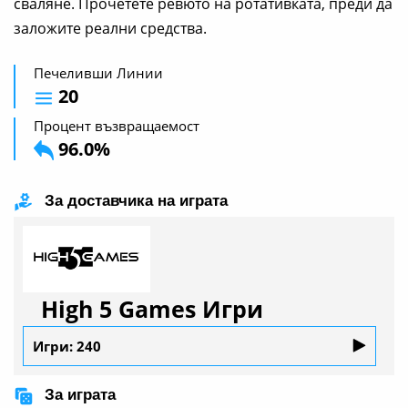
сваляне. Прочетете ревюто на ротативката, преди да
заложите реални средства.
Печеливши Линии
20
Процент възвращаемост
96.0%
За доставчика на играта
High 5 Games Игри
Игри: 240
За играта