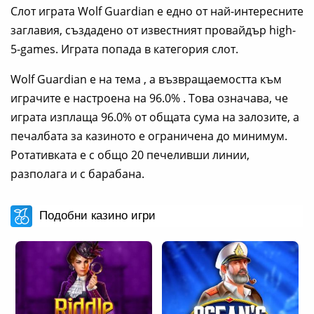
Слот играта Wolf Guardian е едно от най-интересните
заглавия, създадено от известният провайдър high-
5-games. Играта попада в категория слот.
Wolf Guardian е на тема , а възвращаемостта към
играчите е настроена на 96.0% . Това означава, че
играта изплаща 96.0% от общата сума на залозите, а
печалбата за казиното е ограничена до минимум.
Ротативката е с общо 20 печеливши линии,
разполага и с барабана.
Подобни казино игри