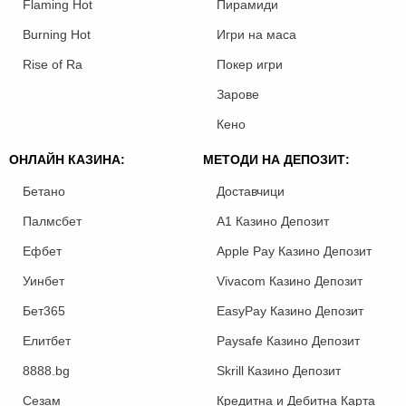
Flaming Hot
Пирамиди
Burning Hot
Игри на маса
Rise of Ra
Покер игри
Зарове
Кено
ОНЛАЙН КАЗИНА:
МЕТОДИ НА ДЕПОЗИТ:
Бетано
Доставчици
Палмсбет
A1 Казино Депозит
Ефбет
Apple Pay Казино Депозит
Уинбет
Vivacom Казино Депозит
Бет365
EasyPay Казино Депозит
Елитбет
Paysafe Казино Депозит
8888.bg
Skrill Казино Депозит
Сезам
Кредитна и Дебитна Карта