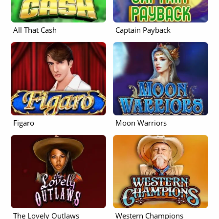
All That Cash
Captain Payback
Figaro
Moon Warriors
The Lovely Outlaws
Western Champions