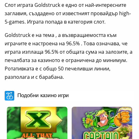
Слот играта Goldstruck е едно от най-интересните
заглавия, създадено от известният провайдър high-
5-games. Играта попада в категория слот.
Goldstruck е на тема , а възвращаемостта към
играчите е настроена на 96.5% . Това означава, че
играта изплаща 96.5% от общата сума на залозите, а
печалбата за казиното е ограничена до минимум.
Ротативката е с общо 50 печеливши линии,
разполага и с барабана.
Подобни казино игри