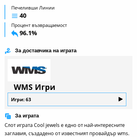
Печеливши Линии
40
Процент възвращаемост
96.1%
За доставчика на играта
WMS Игри
Игри: 63
За играта
Слот играта Cool jewels е едно от най-интересните
заглавия, създадено от известният провайдър wms.