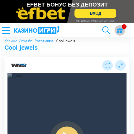
EFBET БОНУС БЕЗ ДЕПОЗИТ
ВХОД
18+ ВАЖАТ ПРАВИЛА И УСЛОВИЯ
Казино-Игри.бг
-
Ротативки
-
Cool jewels
Cool jewels