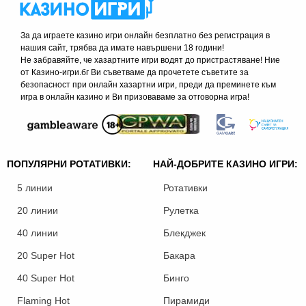
За да играете казино игри онлайн безплатно без регистрация в
нашия сайт, трябва да имате навършени 18 години!
Не забравяйте, че хазартните игри водят до пристрастяване! Ние
от Казино-игри.бг Ви съветваме да прочетете съветите за
безопасност при онлайн хазартни игри, преди да преминете към
игра в онлайн казино и Ви призоваваме за отговорна игра!
ПОПУЛЯРНИ РОТАТИВКИ:
НАЙ-ДОБРИТЕ КАЗИНО ИГРИ:
5 линии
Ротативки
20 линии
Рулетка
40 линии
Блекджек
20 Super Hot
Бакара
40 Super Hot
Бинго
Flaming Hot
Пирамиди