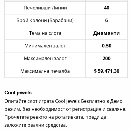
Печеливши Линии
40
Брой Колони (Барабани)
6
Тема на слота
Диаманти
Минимален залог
0.50
Максимален залог
200
Максимална печалба
$ 59,471.30
Cool jewels
Опитайте слот играта Cool jewels Безплатно в Демо
режим, без необходимост от регистрация и сваляне.
Прочетете ревюто на ротативката, преди да
заложите реални средства.