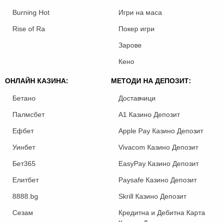
Burning Hot
Игри на маса
Rise of Ra
Покер игри
Зарове
Кено
ОНЛАЙН КАЗИНА:
МЕТОДИ НА ДЕПОЗИТ:
Бетано
Доставчици
Палмсбет
A1 Казино Депозит
Ефбет
Apple Pay Казино Депозит
Уинбет
Vivacom Казино Депозит
Бет365
EasyPay Казино Депозит
Елитбет
Paysafe Казино Депозит
8888.bg
Skrill Казино Депозит
Сезам
Кредитна и Дебитна Карта