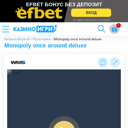
EFBET БОНУС БЕЗ ДЕПОЗИТ
ВХОД
18+ ВАЖАТ ПРАВИЛА И УСЛОВИЯ
Казино-Игри.бг
-
Ротативки
-
Monopoly once around deluxe
Monopoly once around deluxe