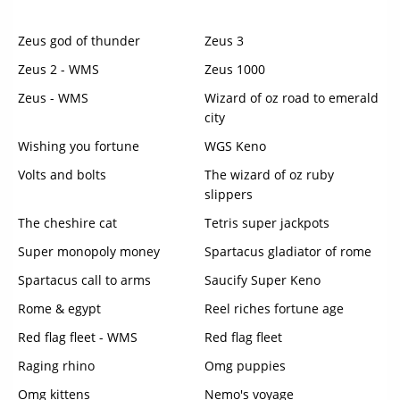
Zeus god of thunder
Zeus 3
Zeus 2 - WMS
Zeus 1000
Zeus - WMS
Wizard of oz road to emerald
city
Wishing you fortune
WGS Keno
Volts and bolts
The wizard of oz ruby
slippers
The cheshire cat
Tetris super jackpots
Super monopoly money
Spartacus gladiator of rome
Spartacus call to arms
Saucify Super Keno
Rome & egypt
Reel riches fortune age
Red flag fleet - WMS
Red flag fleet
Raging rhino
Omg puppies
Omg kittens
Nemo's voyage