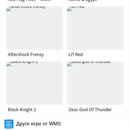
Aftershock Frenzy
Li’l Red
Black Knight 2
Zeus God Of Thunder
Други игри от WMS