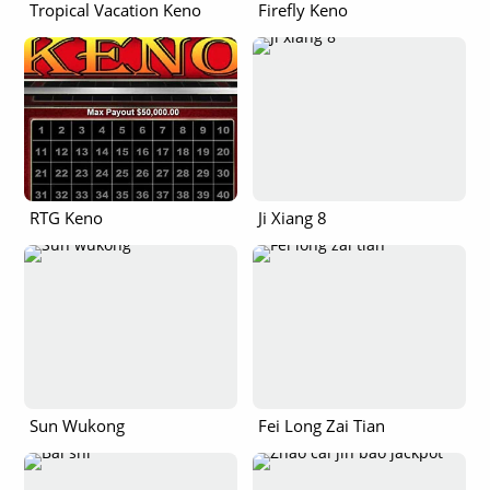
Tropical Vacation Keno
Firefly Keno
RTG Keno
Ji Xiang 8
Sun Wukong
Fei Long Zai Tian