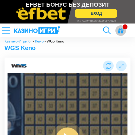
EFBET БОНУС БЕЗ ДЕПОЗИТ
ВХОД
18+ ВАЖАТ ПРАВИЛА И УСЛОВИЯ
Казино-Игри.бг
-
Кено
-
WGS Keno
WGS Keno