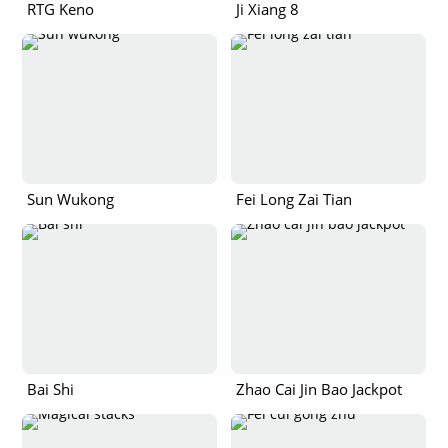
RTG Keno
Ji Xiang 8
Sun Wukong
Fei Long Zai Tian
Bai Shi
Zhao Cai Jin Bao Jackpot