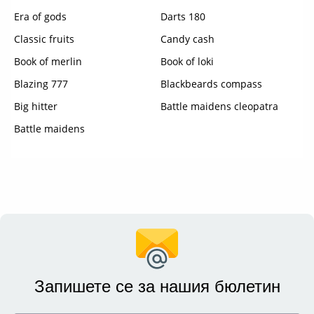
Era of gods
Darts 180
Classic fruits
Candy cash
Book of merlin
Book of loki
Blazing 777
Blackbeards compass
Big hitter
Battle maidens cleopatra
Battle maidens
Запишете се за нашия бюлетин