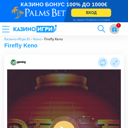
КАЗИНО БОНУС 100% ДО 1000€
ВХОД
18+ ВАЖАТ ПРАВИЛА И УСЛОВИЯ
Казино-Игри.бг
-
Кено
-
Firefly Keno
Firefly Keno