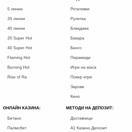
5 линии
Ротативки
20 линии
Рулетка
40 линии
Блекджек
20 Super Hot
Бакара
40 Super Hot
Бинго
Flaming Hot
Пирамиди
Burning Hot
Игри на маса
Rise of Ra
Покер игри
Зарове
Кено
ОНЛАЙН КАЗИНА:
МЕТОДИ НА ДЕПОЗИТ:
Бетано
Доставчици
Палмсбет
A1 Казино Депозит