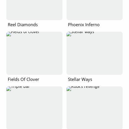
Reel Diamonds
Phoenix Inferno
Fields Of Clover
Stellar Ways