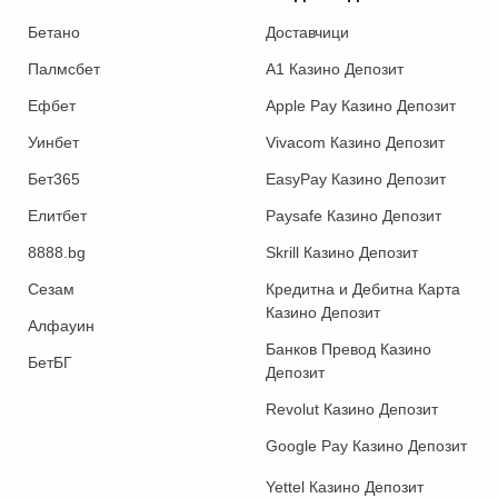
Бетано
Доставчици
Палмсбет
A1 Казино Депозит
Ефбет
Apple Pay Казино Депозит
Уинбет
Vivacom Казино Депозит
Бет365
EasyPay Казино Депозит
Елитбет
Paysafe Казино Депозит
8888.bg
Skrill Казино Депозит
Сезам
Кредитна и Дебитна Карта
Казино Депозит
Алфауин
Банков Превод Казино
БетБГ
Депозит
Revolut Казино Депозит
Google Pay Казино Депозит
Yettel Казино Депозит