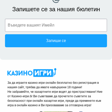
Запишете се за нашия бюлетин
Запиши се
За да играете казино игри онлайн безплатно без регистрация в
нашия сайт, трябва да имате навършени 18 години!
Не забравяйте, че хазартните игри водят до пристрастяване! Ние
от Казино-игри.бг Ви съветваме да прочетете съветите за
безопасност при онлайн хазартни игри, преди да преминете към
игра в онлайн казино и Ви призоваваме за отговорна игра!