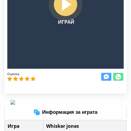
Оценка
Информация за играта
Игра
Whisker jones