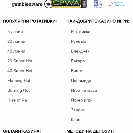
ПОПУЛЯРНИ РОТАТИВКИ:
НАЙ-ДОБРИТЕ КАЗИНО ИГРИ:
5 линии
Ротативки
20 линии
Рулетка
40 линии
Блекджек
20 Super Hot
Бакара
40 Super Hot
Бинго
Flaming Hot
Пирамиди
Burning Hot
Игри на маса
Rise of Ra
Покер игри
Зарове
Кено
ОНЛАЙН КАЗИНА:
МЕТОДИ НА ДЕПОЗИТ: