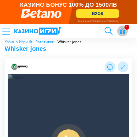
КАЗИНО БОНУС 100% ДО 1500ЛВ
ВХОД
18+ ВАЖАТ ПРАВИЛА И УСЛОВИЯ
Казино-Игри.бг
-
Ротативки
-
Whisker jones
Whisker jones