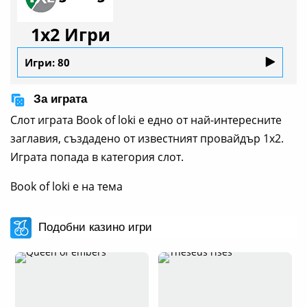
1x2 Игри
Игри: 80
За играта
Слот играта Book of loki е едно от най-интересните
заглавия, създадено от известният провайдър 1x2.
Играта попада в категория слот.
Book of loki е на тема
Подобни казино игри