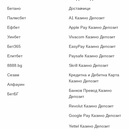
Бетано
Доставчици
Палмсбет
A1 Казино Депозит
Ефбет
Apple Pay Казино Депозит
Уинбет
Vivacom Казино Депозит
Бет365
EasyPay Казино Депозит
Елитбет
Paysafe Казино Депозит
8888.bg
Skrill Казино Депозит
Сезам
Кредитна и Дебитна Карта
Казино Депозит
Алфауин
Банков Превод Казино
БетБГ
Депозит
Revolut Казино Депозит
Google Pay Казино Депозит
Yettel Казино Депозит