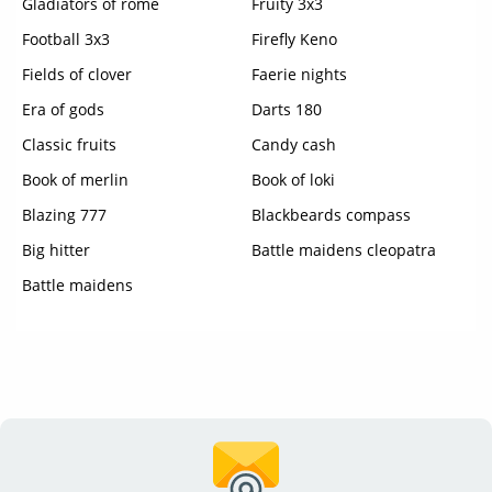
Gladiators of rome
Fruity 3x3
Football 3x3
Firefly Keno
Fields of clover
Faerie nights
Era of gods
Darts 180
Classic fruits
Candy cash
Book of merlin
Book of loki
Blazing 777
Blackbeards compass
Big hitter
Battle maidens cleopatra
Battle maidens