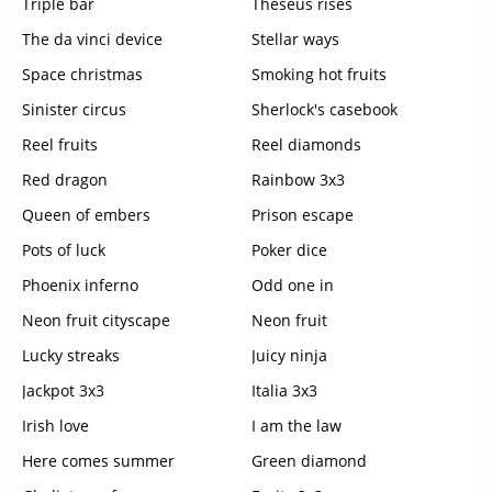
Triple bar
Theseus rises
The da vinci device
Stellar ways
Space christmas
Smoking hot fruits
Sinister circus
Sherlock's casebook
Reel fruits
Reel diamonds
Red dragon
Rainbow 3x3
Queen of embers
Prison escape
Pots of luck
Poker dice
Phoenix inferno
Odd one in
Neon fruit cityscape
Neon fruit
Lucky streaks
Juicy ninja
Jackpot 3x3
Italia 3x3
Irish love
I am the law
Here comes summer
Green diamond