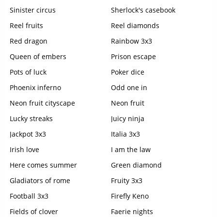
Sinister circus
Sherlock's casebook
Reel fruits
Reel diamonds
Red dragon
Rainbow 3x3
Queen of embers
Prison escape
Pots of luck
Poker dice
Phoenix inferno
Odd one in
Neon fruit cityscape
Neon fruit
Lucky streaks
Juicy ninja
Jackpot 3x3
Italia 3x3
Irish love
I am the law
Here comes summer
Green diamond
Gladiators of rome
Fruity 3x3
Football 3x3
Firefly Keno
Fields of clover
Faerie nights