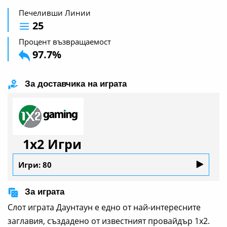
Печеливши Линии
25
Процент възвращаемост
97.7%
За доставчика на играта
1x2 Игри
Игри: 80
За играта
Слот играта Даунтаун е едно от най-интересните
заглавия, създадено от известният провайдър 1x2.