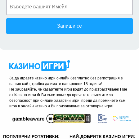
Запиши се
За да играете казино игри онлайн безплатно без регистрация в
нашия сайт, трябва да имате навършени 18 години!
Не забравяйте, че хазартните игри водят до пристрастяване! Ние
от Казино-игри.бг Ви съветваме да прочетете съветите за
безопасност при онлайн хазартни игри, преди да преминете към
игра в онлайн казино и Ви призоваваме за отговорна игра!
ПОПУЛЯРНИ РОТАТИВКИ:
НАЙ-ДОБРИТЕ КАЗИНО ИГРИ: