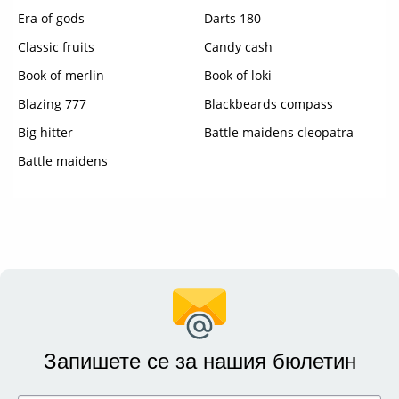
Era of gods
Darts 180
Classic fruits
Candy cash
Book of merlin
Book of loki
Blazing 777
Blackbeards compass
Big hitter
Battle maidens cleopatra
Battle maidens
Запишете се за нашия бюлетин