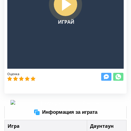
Оценка
Информация за играта
Игра
Даунтаун