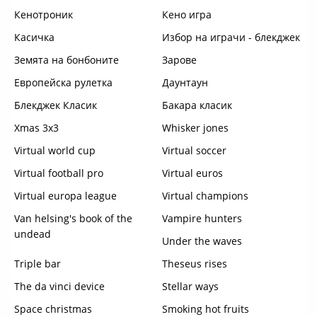
Кенотроник
Кено игра
Касичка
Избор на играчи - блекджек
Земята на бонбоните
Зарове
Европейска рулетка
Даунтаун
Блекджек Класик
Бакара класик
Xmas 3x3
Whisker jones
Virtual world cup
Virtual soccer
Virtual football pro
Virtual euros
Virtual europa league
Virtual champions
Van helsing's book of the
Vampire hunters
undead
Under the waves
Triple bar
Theseus rises
The da vinci device
Stellar ways
Space christmas
Smoking hot fruits