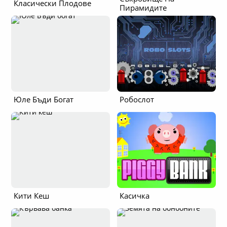
Класически Плодове
Пирамидите
Юле Бъди Богат
Робослот
Кити Кеш
Касичка