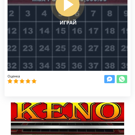
Оценка