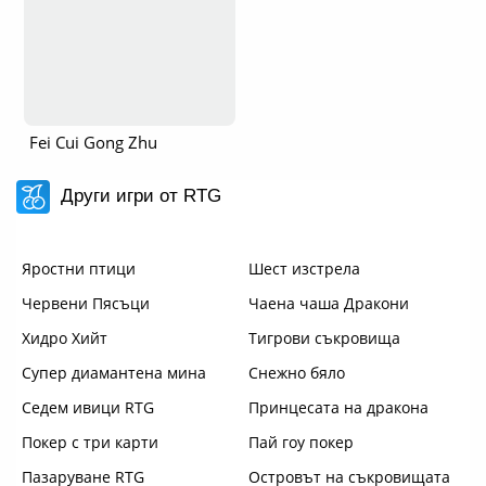
Fei Cui Gong Zhu
Други игри от RTG
Яростни птици
Шест изстрела
Червени Пясъци
Чаена чаша Дракони
Хидро Хийт
Тигрови съкровища
Супер диамантена мина
Снежно бяло
Седем ивици RTG
Принцесата на дракона
Покер с три карти
Пай гоу покер
Пазаруване RTG
Островът на съкровищата