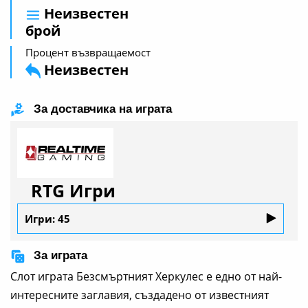
Неизвестен
брой
Процент възвращаемост
Неизвестен
За доставчика на играта
RTG Игри
Игри: 45
За играта
Слот играта Безсмъртният Херкулес е едно от най-
интересните заглавия, създадено от известният