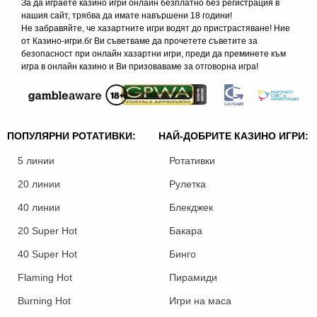
За да играете казино игри онлайн безплатно без регистрация в
нашия сайт, трябва да имате навършени 18 години!
Не забравяйте, че хазартните игри водят до пристрастяване! Ние
от Казино-игри.бг Ви съветваме да прочетете съветите за
безопасност при онлайн хазартни игри, преди да преминете към
игра в онлайн казино и Ви призоваваме за отговорна игра!
ПОПУЛЯРНИ РОТАТИВКИ:
НАЙ-ДОБРИТЕ КАЗИНО ИГРИ:
5 линии
Ротативки
20 линии
Рулетка
40 линии
Блекджек
20 Super Hot
Бакара
40 Super Hot
Бинго
Flaming Hot
Пирамиди
Burning Hot
Игри на маса