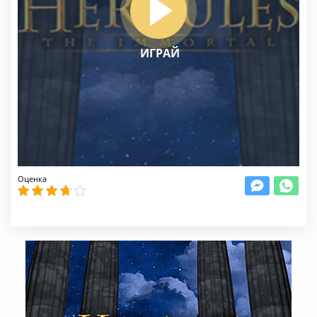
Оценка