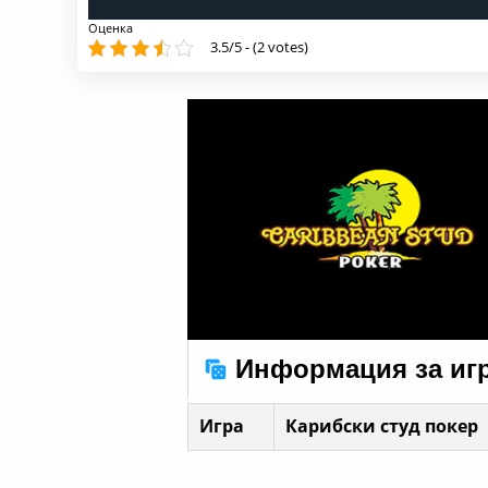
Оценка
3.5/5 - (2 votes)
Информация за иг
Игра
Карибски студ покер