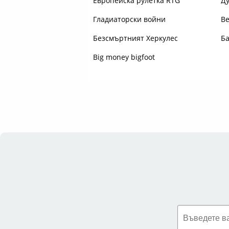
Европейска рулетка RTG
Д
Гладиаторски войни
В
Безсмъртният Херкулес
Ба
Big money bigfoot