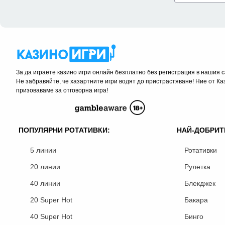
За да играете казино игри онлайн безплатно без регистрация в нашия с
Не забравяйте, че хазартните игри водят до пристрастяване! Ние от Ка
призоваваме за отговорна игра!
ПОПУЛЯРНИ РОТАТИВКИ:
НАЙ-ДОБРИТ
5 линии
Ротативки
20 линии
Рулетка
40 линии
Блекджек
20 Super Hot
Бакара
40 Super Hot
Бинго