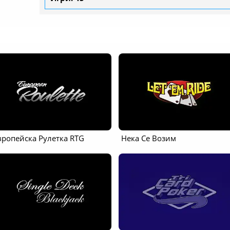
вропейска Рулетка RTG
Нека Се Возим