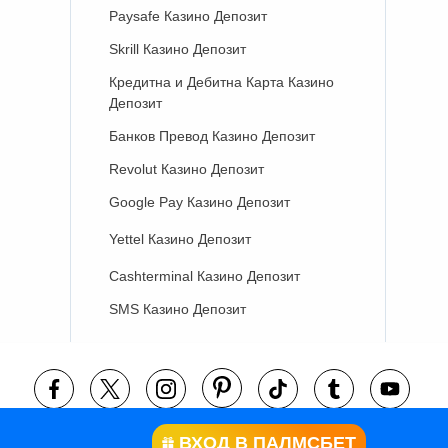
Paysafe Казино Депозит
Skrill Казино Депозит
Кредитна и Дебитна Карта Казино
Депозит
Банков Превод Казино Депозит
Revolut Казино Депозит
Google Pay Казино Депозит
Yettel Казино Депозит
Cashterminal Казино Депозит
SMS Казино Депозит
ВХОД В ПАЛМСБЕТ