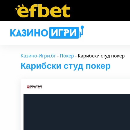
Казино-Игри.бг
-
Покер
-
Карибски студ покер
Карибски студ покер