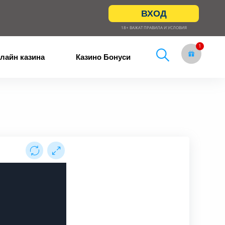
ВХОД
18+ ВАЖАТ ПРАВИЛА И УСЛОВИЯ
лайн казина
Казино Бонуси