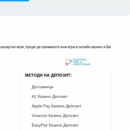
хазартни игри, преди да преминете към игра в онлайн казино и Ви
МЕТОДИ НА ДЕПОЗИТ:
Доставчици
A1 Казино Депозит
Apple Pay Казино Депозит
Vivacom Казино Депозит
EasyPay Казино Депозит