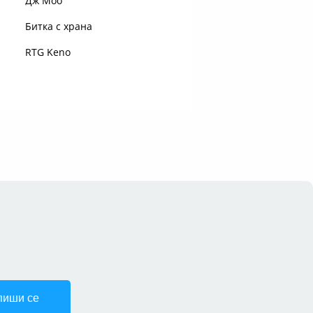
Дж Моо
Битка с храна
RTG Keno
пиши се