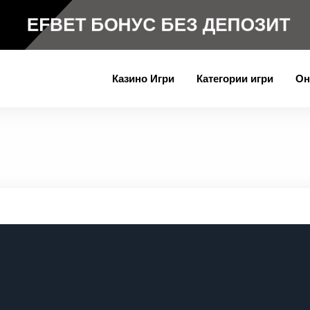
EFBET БОНУС БЕЗ ДЕПОЗИТ
Казино Игри
Категории игри
Он