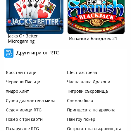
Jacks Or Better
Испански Блекджек 21
Microgaming
Други игри от RTG
Яростни птици
Шест изстрела
Червени Пясъци
Чаена чаша Дракони
Хидро Хийт
Тигрови съкровища
Супер диамантена мина
Снежно бяло
Седем ивици RTG
Принцесата на дракона
Покер с три карти
Пай гоу покер
Пазаруване RTG
Островът на съкровищата