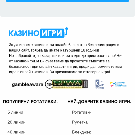
За да играете казино игри онлайн безплатно без регистрация в
нашия сайт, трябва да имате навършени 18 години!
Не забравяйте, че хазартните игри водят до пристрастяване! Ние
от Казино-игри.бг Ви съветваме да прочетете съветите за
безопасност при онлайн хазартни игри, преди да преминете към
игра в онлайн казино и Ви призоваваме за отговорна игра!
ПОПУЛЯРНИ РОТАТИВКИ:
НАЙ-ДОБРИТЕ КАЗИНО ИГРИ:
5 линии
Ротативки
20 линии
Рулетка
40 линии
Блекджек