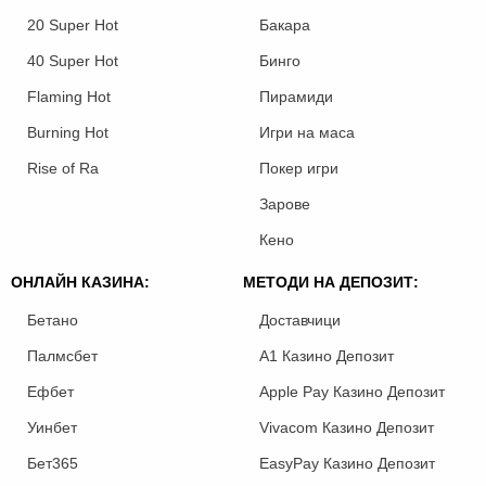
20 Super Hot
Бакара
40 Super Hot
Бинго
Flaming Hot
Пирамиди
Burning Hot
Игри на маса
Rise of Ra
Покер игри
Зарове
Кено
ОНЛАЙН КАЗИНА:
МЕТОДИ НА ДЕПОЗИТ:
Бетано
Доставчици
Палмсбет
A1 Казино Депозит
Ефбет
Apple Pay Казино Депозит
Уинбет
Vivacom Казино Депозит
Бет365
EasyPay Казино Депозит