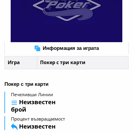
Информация за играта
Игра
Покер с три карти
Покер с три карти
Печеливши Линии
Неизвестен
брой
Процент възвращаемост
Неизвестен