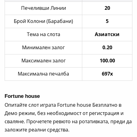
Печеливши Линии
20
Брой Колони (Барабани)
5
Тема на слота
Азиатски
Минимален залог
0.20
Максимален залог
100.00
Максимална печалба
697x
Fortune house
Опитайте слот играта Fortune house Безплатно в
Демо режим, без необходимост от регистрация и
сваляне. Прочетете ревюто на ротативката, преди да
заложите реални средства.