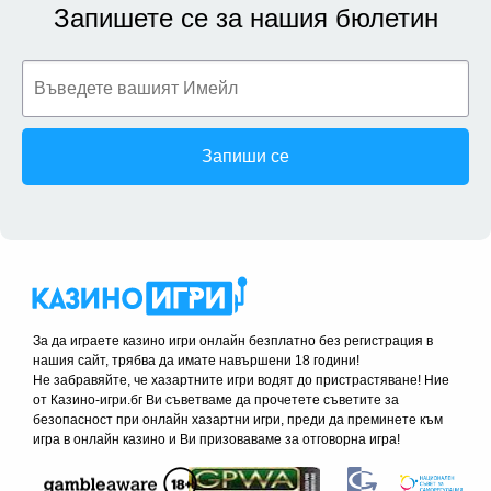
Запишете се за нашия бюлетин
Запиши се
За да играете казино игри онлайн безплатно без регистрация в
нашия сайт, трябва да имате навършени 18 години!
Не забравяйте, че хазартните игри водят до пристрастяване! Ние
от Казино-игри.бг Ви съветваме да прочетете съветите за
безопасност при онлайн хазартни игри, преди да преминете към
игра в онлайн казино и Ви призоваваме за отговорна игра!