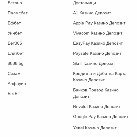
Бетано
Доставчици
Палмсбет
A1 Казино Депозит
Ефбет
Apple Pay Казино Депозит
Уинбет
Vivacom Казино Депозит
Бет365
EasyPay Казино Депозит
Елитбет
Paysafe Казино Депозит
8888.bg
Skrill Казино Депозит
Сезам
Кредитна и Дебитна Карта
Казино Депозит
Алфауин
Банков Превод Казино
БетБГ
Депозит
Revolut Казино Депозит
Google Pay Казино Депозит
Yettel Казино Депозит