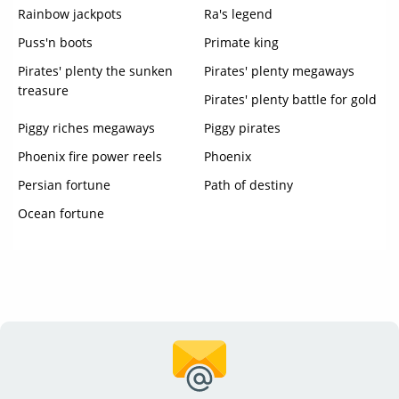
Rainbow jackpots
Ra's legend
Puss'n boots
Primate king
Pirates' plenty the sunken
Pirates' plenty megaways
treasure
Pirates' plenty battle for gold
Piggy riches megaways
Piggy pirates
Phoenix fire power reels
Phoenix
Persian fortune
Path of destiny
Ocean fortune