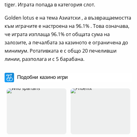
tiger. Играта попада в категория слот.
Golden lotus е на тема Азиатски , а възвращаемостта
към играчите е настроена на 96.1% . Това означава,
че играта изплаща 96.1% от общата сума на
залозите, а печалбата за казиното е ограничена до
минимум. Ротативката е с общо 20 печеливши
линии, разполага и с 5 барабана.
Подобни казино игри