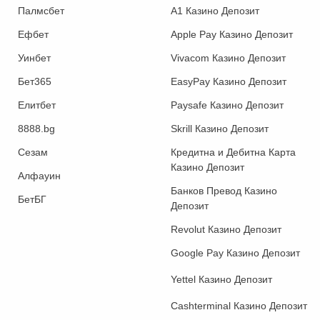
Палмсбет
A1 Казино Депозит
Ефбет
Apple Pay Казино Депозит
Уинбет
Vivacom Казино Депозит
Бет365
EasyPay Казино Депозит
Елитбет
Paysafe Казино Депозит
8888.bg
Skrill Казино Депозит
Сезам
Кредитна и Дебитна Карта
Казино Депозит
Алфауин
Банков Превод Казино
БетБГ
Депозит
Revolut Казино Депозит
Google Pay Казино Депозит
Yettel Казино Депозит
Cashterminal Казино Депозит