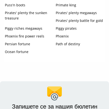
Puss'n boots
Primate king
Pirates' plenty the sunken
Pirates' plenty megaways
treasure
Pirates' plenty battle for gold
Piggy riches megaways
Piggy pirates
Phoenix fire power reels
Phoenix
Persian fortune
Path of destiny
Ocean fortune
Запишете се за нашия бюлетин