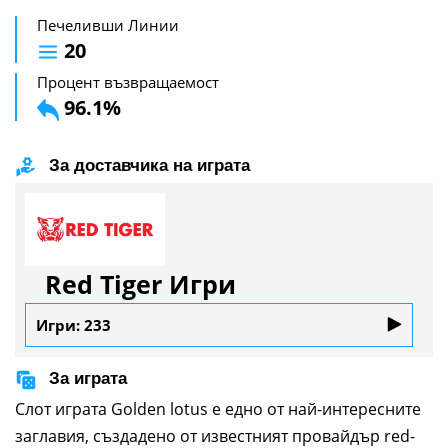
Печеливши Линии
20
Процент възвращаемост
96.1%
За доставчика на играта
Red Tiger Игри
Игри: 233
За играта
Слот играта Golden lotus е едно от най-интересните
заглавия, създадено от известният провайдър red-