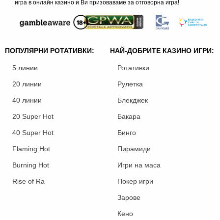
игра в онлайн казино и Ви призоваваме за отговорна игра!
ПОПУЛЯРНИ РОТАТИВКИ:
НАЙ-ДОБРИТЕ КАЗИНО ИГРИ:
5 линии
Ротативки
20 линии
Рулетка
40 линии
Блекджек
20 Super Hot
Бакара
40 Super Hot
Бинго
Flaming Hot
Пирамиди
Burning Hot
Игри на маса
Rise of Ra
Покер игри
Зарове
Кено