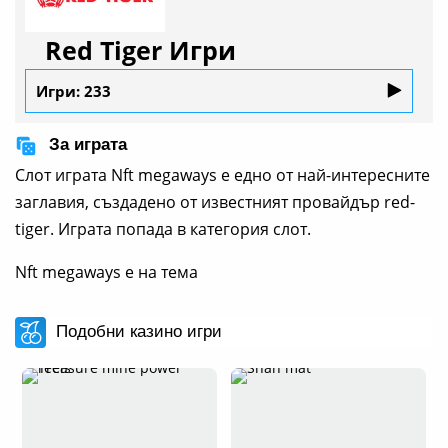
Red Tiger Игри
Игри: 233
За играта
Слот играта Nft megaways е едно от най-интересните
заглавия, създадено от известният провайдър red-
tiger. Играта попада в категория слот.
Nft megaways е на тема
Подобни казино игри