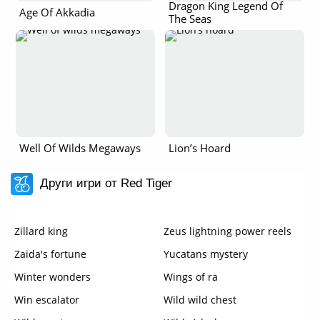
Dragon King Legend Of
Age Of Akkadia
The Seas
Well Of Wilds Megaways
Lion’s Hoard
Други игри от Red Tiger
Zillard king
Zeus lightning power reels
Zaida's fortune
Yucatans mystery
Winter wonders
Wings of ra
Win escalator
Wild wild chest