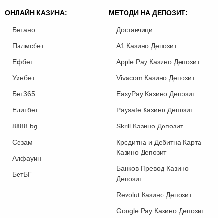
ОНЛАЙН КАЗИНА:
МЕТОДИ НА ДЕПОЗИТ:
Бетано
Доставчици
Палмсбет
A1 Казино Депозит
Ефбет
Apple Pay Казино Депозит
Уинбет
Vivacom Казино Депозит
Бет365
EasyPay Казино Депозит
Елитбет
Paysafe Казино Депозит
8888.bg
Skrill Казино Депозит
Сезам
Кредитна и Дебитна Карта
Казино Депозит
Алфауин
Банков Превод Казино
БетБГ
Депозит
Revolut Казино Депозит
Google Pay Казино Депозит